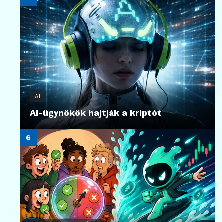
AI
AI-ügynökök hajtják a kriptót