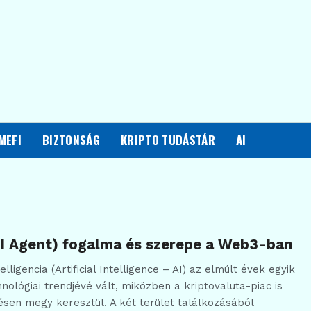
MEFI
BIZTONSÁG
KRIPTO TUDÁSTÁR
AI
AI Agent) fogalma és szerepe a Web3-ban
lligencia (Artificial Intelligence – AI) az elmúlt évek egyik
nológiai trendjévé vált, miközben a kriptovaluta-piac is
ésen megy keresztül. A két terület találkozásából