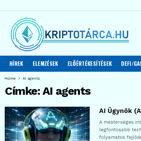
HÍREK
ELEMZÉSEK
ELŐÉRTÉKESÍTÉSEK
DEFI/GA
Home
AI agents
Címke:
AI agents
AI Ügynök (
A mesterséges inte
legfontosabb tech
folyamatos fejlőd