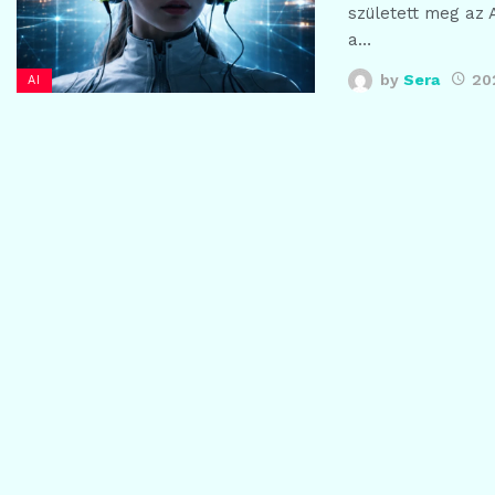
született meg az 
a…
by
Sera
202
AI