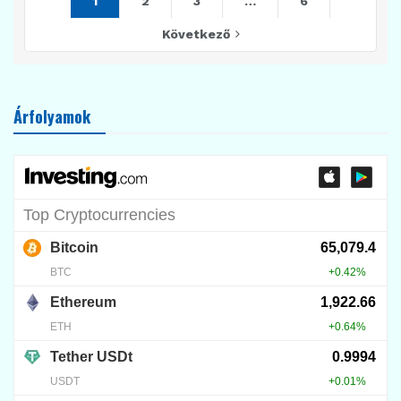
1
2
3
…
6
Következő
Árfolyamok