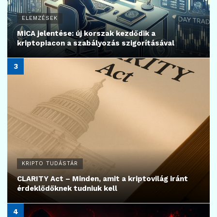
ELEMZÉSEK
MiCA jelentése: új korszak kezdődik a
kriptopiacon a szabályozás szigorításával
KRIPTO TUDÁSTÁR
CLARITY Act – Minden, amit a kriptovilág iránt
érdeklődőknek tudniuk kell