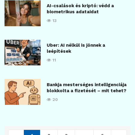
AI-csalások és kriptó: védd a
biometrikus adataidat
13
Uber: AI nélkül is jönnek a
leépítések
11
Bankja mesterséges intelligenciája
blokkolta a fizetését – mit tehet?
20