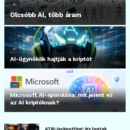
AI
Olcsóbb AI, több áram
AI
AI-ügynökök hajtják a kriptót
AI
Microsoft AI-spórolása: mit jelent ez
az AI kriptóknak?
ATM-jackpotting: így loptak