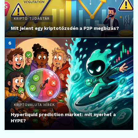
KRIPTO TUDÁSTÁR
Mit jelent egy kriptotőzsdén a P2P megbízás?
KRIPTOVALUTA HÍREK
Hyperliquid prediction market: mit nyerhet a
HYPE?