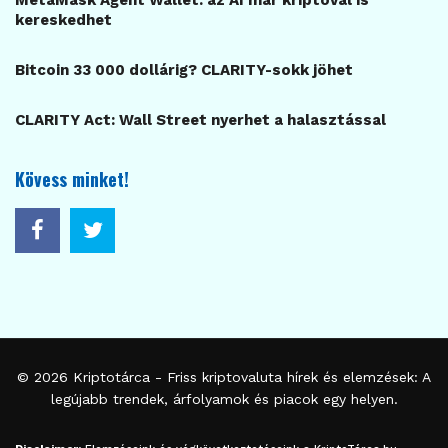
MetaMask Agent Wallet: az AI már kriptóval is
kereskedhet
Bitcoin 33 000 dollárig? CLARITY-sokk jöhet
CLARITY Act: Wall Street nyerhet a halasztással
Kövess minket!
© 2026
Kriptotárca
- Friss kriptovaluta hírek és elemzések: A
legújabb trendek, árfolyamok és piacok egy helyen.