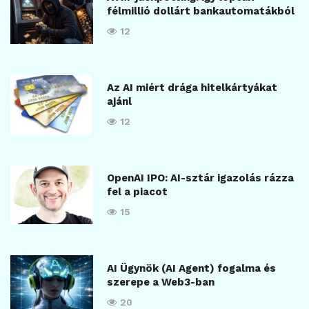
félmillió dollárt bankautomatákból
12
Az AI miért drága hitelkártyákat
ajánl
12
OpenAI IPO: AI-sztár igazolás rázza
fel a piacot
15
AI Ügynök (AI Agent) fogalma és
szerepe a Web3-ban
20