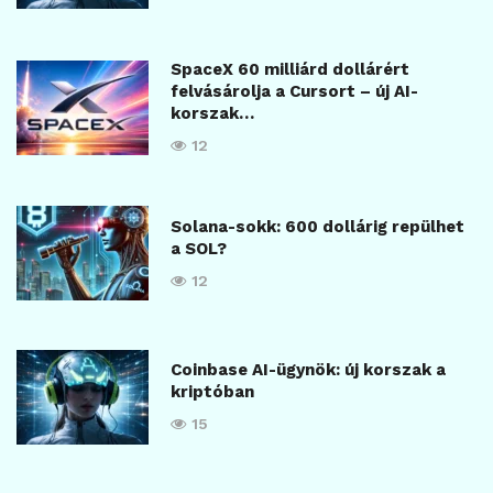
SpaceX 60 milliárd dollárért
felvásárolja a Cursort – új AI-
korszak…
12
Solana-sokk: 600 dollárig repülhet
a SOL?
12
Coinbase AI-ügynök: új korszak a
kriptóban
15