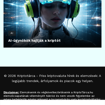
AI
AI-ügynökök hajtják a kriptót
© 2026
Kriptotárca
- Friss kriptovaluta hírek és elemzések: A
legújabb trendek, árfolyamok és piacok egy helyen.
Disclaimer:
Elemzéseink és végkövetkeztetéseink a
KriptoTárca.hu
elemzőcsapatának véleményét tükrözi és nem veszik figyelembe az
egyes befektetők egyéni igényeit a hozamelvárás vagy kockázatvállalási
hajlandóság tekintetében. A megjelenített információk nem minősíthetők