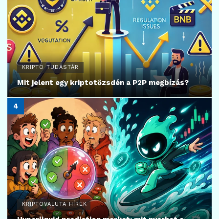
KRIPTO TUDÁSTÁR
Mit jelent egy kriptotőzsdén a P2P megbízás?
KRIPTOVALUTA HÍREK