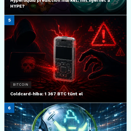
Hyperliquid prediction market: mit nyerhet a
HYPE?
BITCOIN
Coldcard-hiba: 1 367 BTC tűnt el