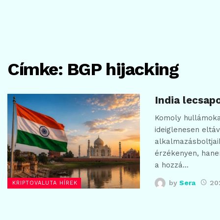
Címke:
BGP hijacking
India lecsap
Komoly hullámokat
ideiglenesen eltá
alkalmazásboltjai
érzékenyen, hane
a hozzá…
by
Sera
202
KRIPTOVALUTA HÍREK