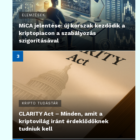
ELEMZÉSEK
MiCA jelentése: új korszak kezdődik a
kriptopiacon a szabályozás
szigorításával
KRIPTO TUDÁSTÁR
CLARITY Act – Minden, amit a
kriptovilág iránt érdeklődőknek
tudniuk kell