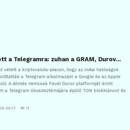
ott a Telegramra: zuhan a GRAM, Durov…
 vetett a kriptovaluta-piacon, hogy az indiai hatóságok
volíttatták a Telegram alkalmazást a Google és az Apple
ból. A döntés nemcsak Pavel Durov platformját érinti
m a Telegram ökoszisztémájára épülő TON blokkláncot és
6.06.17.
11