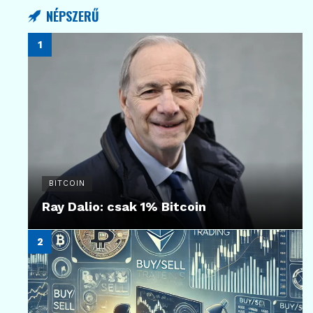
NÉPSZERŰ
BITCOIN
Ray Dalio: csak 1% Bitcoin