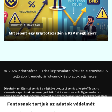
KRIPTO TUDÁSTÁR
Mit jelent egy kriptotőzsdén a P2P megbízás?
© 2026
Kriptotárca
- Friss kriptovaluta hírek és elemzések: A
legújabb trendek, árfolyamok és piacok egy helyen.
Disclaimer:
Elemzéseink és végkövetkeztetéseink a
KriptoTárca.hu
elemzőcsapatának véleményét tükrözi és nem veszik figyelembe az
egyes befektetők egyéni igényeit a hozamelvárás vagy kockázatvállalási
hajlandóság tekintetében. A megjelenített információk nem minősíthetők
Fontosnak tartjuk az adatok védelmét
befektetési tanácsadásnak, befektetési ajánlásnak, értékpapír /
kriptovaluta / token / ICO / cloud mining stb. jegyzésére / vételére /
eladására vonatkozó felhívásnak azok kizárólag tájékoztatásul