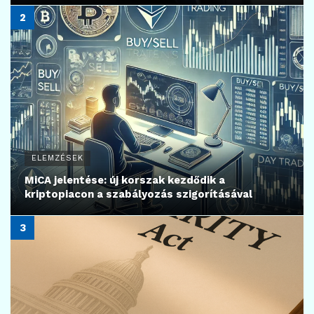
ELEMZÉSEK
MiCA jelentése: új korszak kezdődik a
kriptopiacon a szabályozás szigorításával