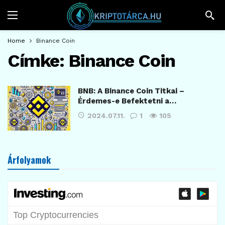
Home
Binance Coin
Címke:
Binance Coin
BNB: A Binance Coin Titkai –
Érdemes-e Befektetni a…
2024.07.11.
1
105
Árfolyamok