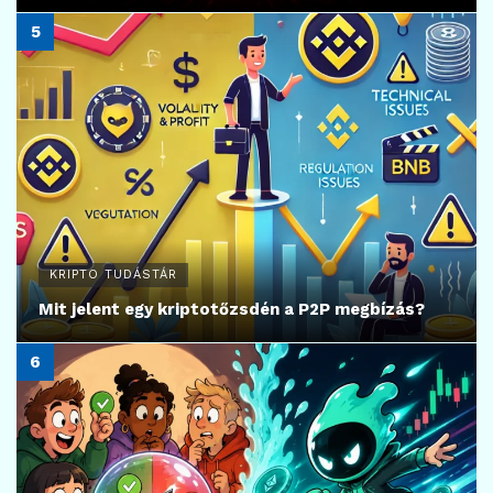
KRIPTO TUDÁSTÁR
Mit jelent egy kriptotőzsdén a P2P megbízás?