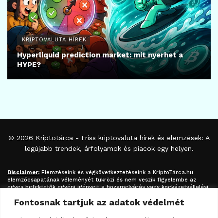
KRIPTOVALUTA HÍREK
Hyperliquid prediction market: mit nyerhet a
HYPE?
© 2026
Kriptotárca
- Friss kriptovaluta hírek és elemzések: A
legújabb trendek, árfolyamok és piacok egy helyen.
Disclaimer:
Elemzéseink és végkövetkeztetéseink a
KriptoTárca.hu
elemzőcsapatának véleményét tükrözi és nem veszik figyelembe az
egyes befektetők egyéni igényeit a hozamelvárás vagy kockázatvállalási
hajlandóság tekintetében. A megjelenített információk nem minősíthetők
Fontosnak tartjuk az adatok védelmét
befektetési tanácsadásnak, befektetési ajánlásnak, értékpapír /
kriptovaluta / token / ICO / cloud mining stb. jegyzésére / vételére /
eladására vonatkozó felhívásnak azok kizárólag tájékoztatásul