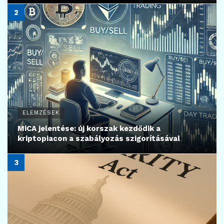
ELEMZÉSEK
MiCA jelentése: új korszak kezdődik a
kriptopiacon a szabályozás szigorításával