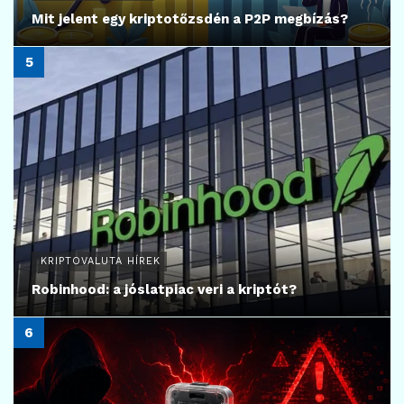
Mit jelent egy kriptotőzsdén a P2P megbízás?
KRIPTOVALUTA HÍREK
Robinhood: a jóslatpiac veri a kriptót?