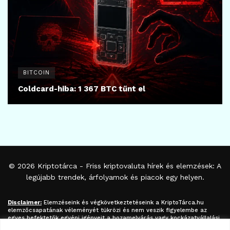
BITCOIN
Coldcard-hiba: 1 367 BTC tűnt el
© 2026
Kriptotárca
- Friss kriptovaluta hírek és elemzések: A
legújabb trendek, árfolyamok és piacok egy helyen.
Disclaimer:
Elemzéseink és végkövetkeztetéseink a
KriptoTárca.hu
elemzőcsapatának véleményét tükrözi és nem veszik figyelembe az
egyes befektetők egyéni igényeit a hozamelvárás vagy kockázatvállalási
hajlandóság tekintetében. A megjelenített információk nem minősíthetők