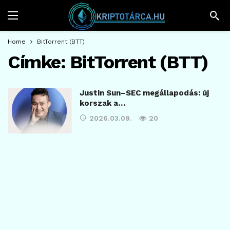
Home
BitTorrent (BTT)
Címke:
BitTorrent (BTT)
Justin Sun–SEC megállapodás: új
korszak a…
2026.03.09.
20