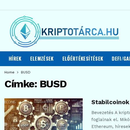
HÍREK
ELEMZÉSEK
ELŐÉRTÉKESÍTÉSEK
DEFI/GA
Home
BUSD
Címke:
BUSD
Stabilcoinok
Bevezetés A kript
foglalnak el. Mik
Ethereum, híresek