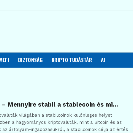
MEFI
BIZTONSÁG
KRIPTO TUDÁSTÁR
AI
 – Mennyire stabil a stablecoin és mi…
ovaluták világában a stabilcoinok különleges helyet
özben a hagyományos kriptovaluták, mint a Bitcoin és az
 az árfolyam-ingadozásukról, a stabilcoinok célja az érték