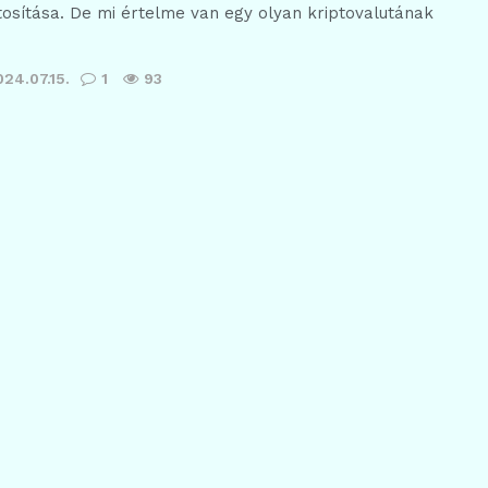
ztosítása. De mi értelme van egy olyan kriptovalutának
024.07.15.
1
93