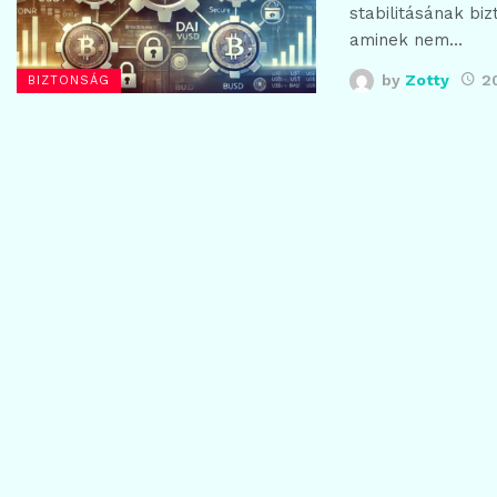
stabilitásának bi
aminek nem…
by
Zotty
2
BIZTONSÁG