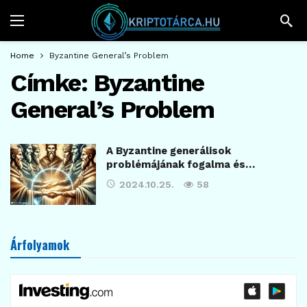
Home
Byzantine General’s Problem
Címke:
Byzantine
General’s Problem
A Byzantine generálisok
problémájának fogalma és…
2024.10.25.
58
Árfolyamok