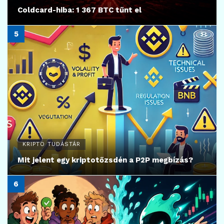
Coldcard-hiba: 1 367 BTC tűnt el
KRIPTO TUDÁSTÁR
Mit jelent egy kriptotőzsdén a P2P megbízás?