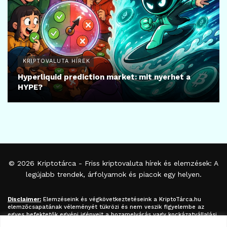
KRIPTOVALUTA HÍREK
Hyperliquid prediction market: mit nyerhet a
HYPE?
© 2026
Kriptotárca
- Friss kriptovaluta hírek és elemzések: A
legújabb trendek, árfolyamok és piacok egy helyen.
Disclaimer:
Elemzéseink és végkövetkeztetéseink a
KriptoTárca.hu
elemzőcsapatának véleményét tükrözi és nem veszik figyelembe az
egyes befektetők egyéni igényeit a hozamelvárás vagy kockázatvállalási
hajlandóság tekintetében. A megjelenített információk nem minősíthetők