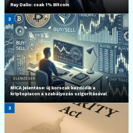
Ray Dalio: csak 1% Bitcoin
ELEMZÉSEK
MiCA jelentése: új korszak kezdődik a
kriptopiacon a szabályozás szigorításával