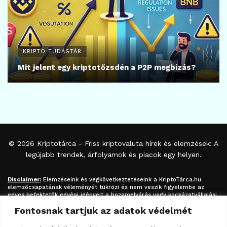
KRIPTO TUDÁSTÁR
Mit jelent egy kriptotőzsdén a P2P megbízás?
© 2026
Kriptotárca
- Friss kriptovaluta hírek és elemzések: A
legújabb trendek, árfolyamok és piacok egy helyen.
Disclaimer:
Elemzéseink és végkövetkeztetéseink a
KriptoTárca.hu
elemzőcsapatának véleményét tükrözi és nem veszik figyelembe az
egyes befektetők egyéni igényeit a hozamelvárás vagy kockázatvállalási
hajlandóság tekintetében. A megjelenített információk nem minősíthetők
Fontosnak tartjuk az adatok védelmét
befektetési tanácsadásnak, befektetési ajánlásnak, értékpapír /
kriptovaluta / token / ICO / cloud mining stb. jegyzésére / vételére /
eladására vonatkozó felhívásnak azok kizárólag tájékoztatásul