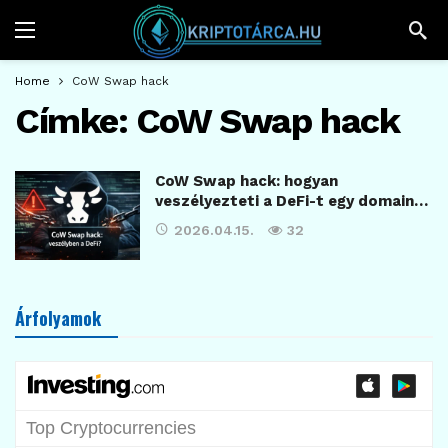
Home
CoW Swap hack
Címke:
CoW Swap hack
CoW Swap hack: hogyan
veszélyezteti a DeFi-t egy domain…
2026.04.15.
32
Árfolyamok