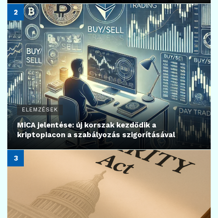
ELEMZÉSEK
MiCA jelentése: új korszak kezdődik a
kriptopiacon a szabályozás szigorításával