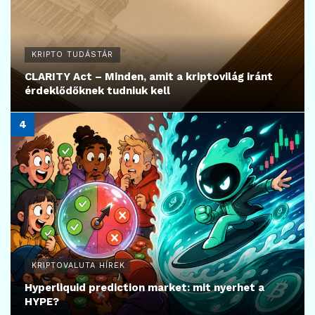
KRIPTO TUDÁSTÁR
CLARITY Act – Minden, amit a kriptovilág iránt
érdeklődőknek tudniuk kell
KRIPTOVALUTA HÍREK
Hyperliquid prediction market: mit nyerhet a
HYPE?