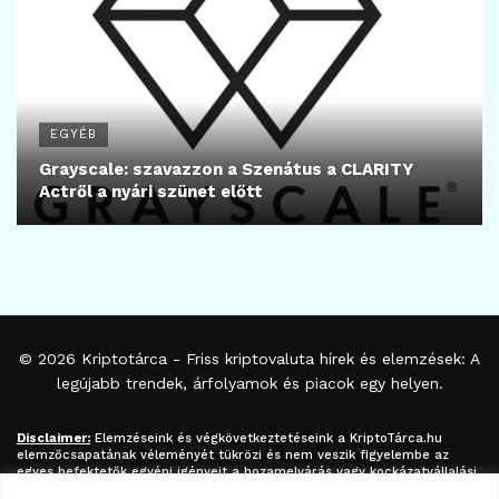
EGYÉB
Grayscale: szavazzon a Szenátus a CLARITY
Actről a nyári szünet előtt
© 2026
Kriptotárca
- Friss kriptovaluta hírek és elemzések: A
legújabb trendek, árfolyamok és piacok egy helyen.
Disclaimer:
Elemzéseink és végkövetkeztetéseink a
KriptoTárca.hu
elemzőcsapatának véleményét tükrözi és nem veszik figyelembe az
egyes befektetők egyéni igényeit a hozamelvárás vagy kockázatvállalási
hajlandóság tekintetében. A megjelenített információk nem minősíthetők