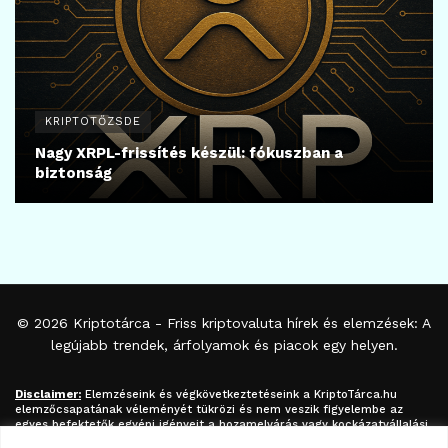
KRIPTOTŐZSDE
Nagy XRPL-frissítés készül: fókuszban a
biztonság
© 2026
Kriptotárca
- Friss kriptovaluta hírek és elemzések: A
legújabb trendek, árfolyamok és piacok egy helyen.
Disclaimer:
Elemzéseink és végkövetkeztetéseink a
KriptoTárca.hu
elemzőcsapatának véleményét tükrözi és nem veszik figyelembe az
egyes befektetők egyéni igényeit a hozamelvárás vagy kockázatvállalási
hajlandóság tekintetében. A megjelenített információk nem minősíthetők