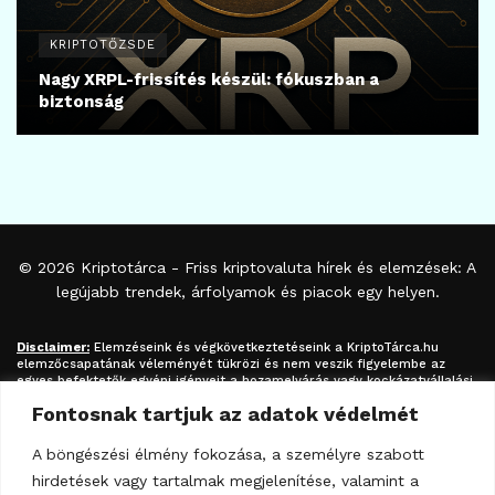
KRIPTOTŐZSDE
Nagy XRPL-frissítés készül: fókuszban a
biztonság
© 2026
Kriptotárca
- Friss kriptovaluta hírek és elemzések: A
legújabb trendek, árfolyamok és piacok egy helyen.
Disclaimer:
Elemzéseink és végkövetkeztetéseink a
KriptoTárca.hu
elemzőcsapatának véleményét tükrözi és nem veszik figyelembe az
egyes befektetők egyéni igényeit a hozamelvárás vagy kockázatvállalási
hajlandóság tekintetében. A megjelenített információk nem minősíthetők
Fontosnak tartjuk az adatok védelmét
befektetési tanácsadásnak, befektetési ajánlásnak, értékpapír /
kriptovaluta / token / ICO / cloud mining stb. jegyzésére / vételére /
eladására vonatkozó felhívásnak azok kizárólag tájékoztatásul
A böngészési élmény fokozása, a személyre szabott
szolgálnak. Minden befektetés esetében kiemelten fontos az azt
hirdetések vagy tartalmak megjelenítése, valamint a
megalapozó információk és lehetőségek széleskörű megismerése.