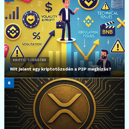
KRIPTO TUDÁSTÁR
Mit jelent egy kriptotőzsdén a P2P megbízás?