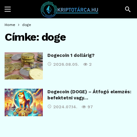
Home
doge
Címke:
doge
Dogecoin 1 dollárig?
2026.08.05.
2
Dogecoin (DOGE) – Átfogó elemzés:
befektetni vagy…
2024.07.14.
97