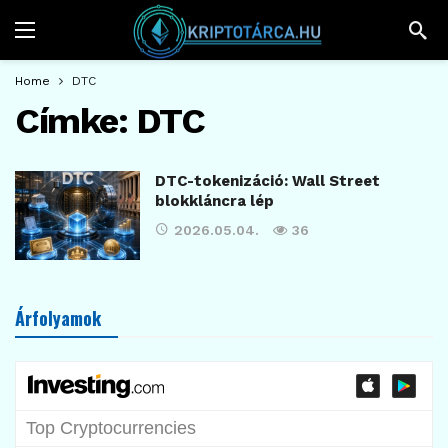
Home
DTC
Címke:
DTC
DTC-tokenizáció: Wall Street
blokkláncra lép
2026.05.04.
36
Árfolyamok