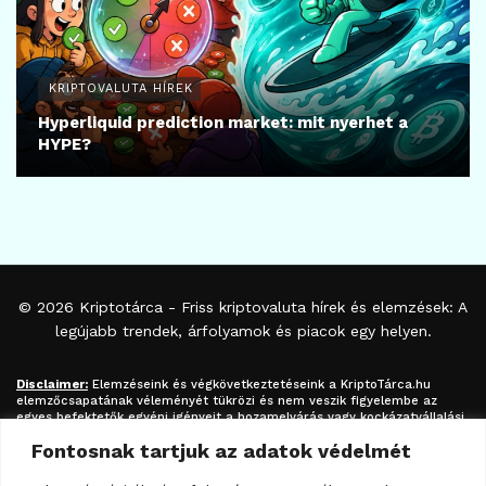
KRIPTOVALUTA HÍREK
Hyperliquid prediction market: mit nyerhet a
HYPE?
© 2026
Kriptotárca
- Friss kriptovaluta hírek és elemzések: A
legújabb trendek, árfolyamok és piacok egy helyen.
Disclaimer:
Elemzéseink és végkövetkeztetéseink a
KriptoTárca.hu
elemzőcsapatának véleményét tükrözi és nem veszik figyelembe az
egyes befektetők egyéni igényeit a hozamelvárás vagy kockázatvállalási
hajlandóság tekintetében. A megjelenített információk nem minősíthetők
Fontosnak tartjuk az adatok védelmét
befektetési tanácsadásnak, befektetési ajánlásnak, értékpapír /
kriptovaluta / token / ICO / cloud mining stb. jegyzésére / vételére /
eladására vonatkozó felhívásnak azok kizárólag tájékoztatásul