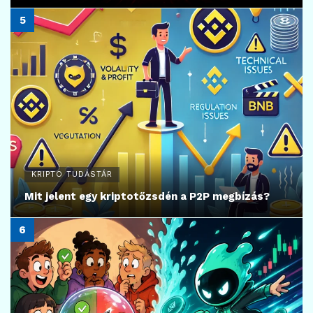
KRIPTO TUDÁSTÁR
Mit jelent egy kriptotőzsdén a P2P megbízás?