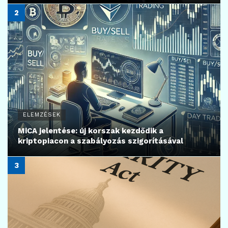
ELEMZÉSEK
MiCA jelentése: új korszak kezdődik a
kriptopiacon a szabályozás szigorításával