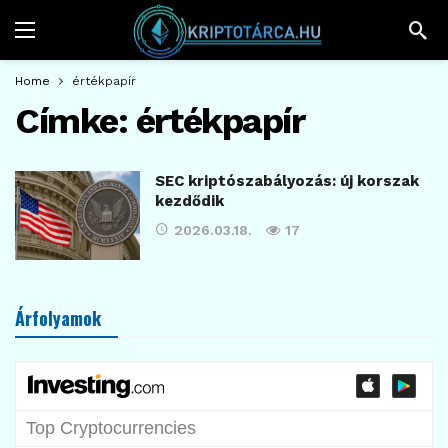
Home
értékpapír
Címke:
értékpapír
SEC kriptószabályozás: új korszak
kezdődik
2026.03.18.
17
Árfolyamok