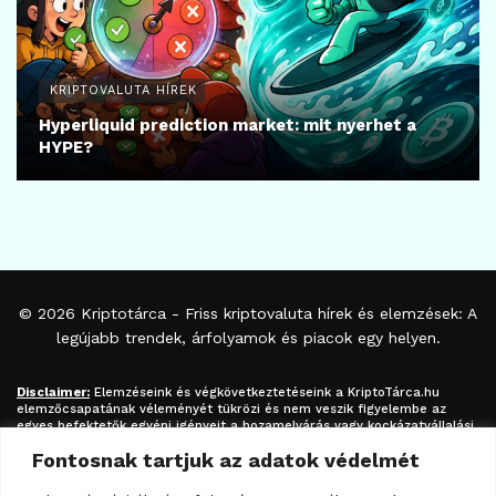
KRIPTOVALUTA HÍREK
Hyperliquid prediction market: mit nyerhet a
HYPE?
© 2026
Kriptotárca
- Friss kriptovaluta hírek és elemzések: A
legújabb trendek, árfolyamok és piacok egy helyen.
Disclaimer:
Elemzéseink és végkövetkeztetéseink a
KriptoTárca.hu
elemzőcsapatának véleményét tükrözi és nem veszik figyelembe az
egyes befektetők egyéni igényeit a hozamelvárás vagy kockázatvállalási
hajlandóság tekintetében. A megjelenített információk nem minősíthetők
Fontosnak tartjuk az adatok védelmét
befektetési tanácsadásnak, befektetési ajánlásnak, értékpapír /
kriptovaluta / token / ICO / cloud mining stb. jegyzésére / vételére /
eladására vonatkozó felhívásnak azok kizárólag tájékoztatásul