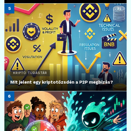
KRIPTO TUDÁSTÁR
Mit jelent egy kriptotőzsdén a P2P megbízás?