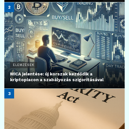
ELEMZÉSEK
MiCA jelentése: új korszak kezdődik a
kriptopiacon a szabályozás szigorításával