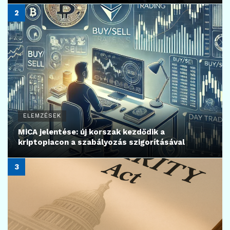
ELEMZÉSEK
MiCA jelentése: új korszak kezdődik a
kriptopiacon a szabályozás szigorításával