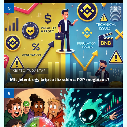
KRIPTO TUDÁSTÁR
Mit jelent egy kriptotőzsdén a P2P megbízás?