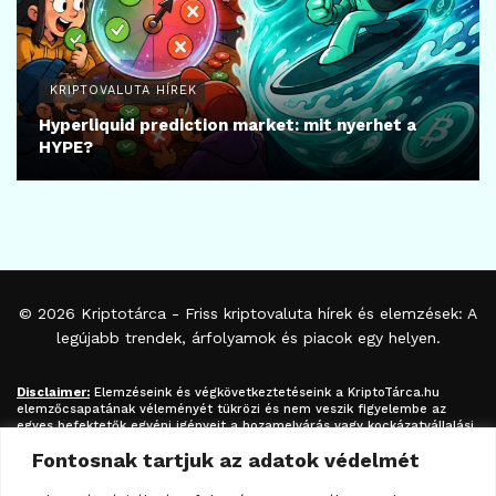
KRIPTOVALUTA HÍREK
Hyperliquid prediction market: mit nyerhet a
HYPE?
© 2026
Kriptotárca
- Friss kriptovaluta hírek és elemzések: A
legújabb trendek, árfolyamok és piacok egy helyen.
Disclaimer:
Elemzéseink és végkövetkeztetéseink a
KriptoTárca.hu
elemzőcsapatának véleményét tükrözi és nem veszik figyelembe az
egyes befektetők egyéni igényeit a hozamelvárás vagy kockázatvállalási
hajlandóság tekintetében. A megjelenített információk nem minősíthetők
Fontosnak tartjuk az adatok védelmét
befektetési tanácsadásnak, befektetési ajánlásnak, értékpapír /
kriptovaluta / token / ICO / cloud mining stb. jegyzésére / vételére /
eladására vonatkozó felhívásnak azok kizárólag tájékoztatásul