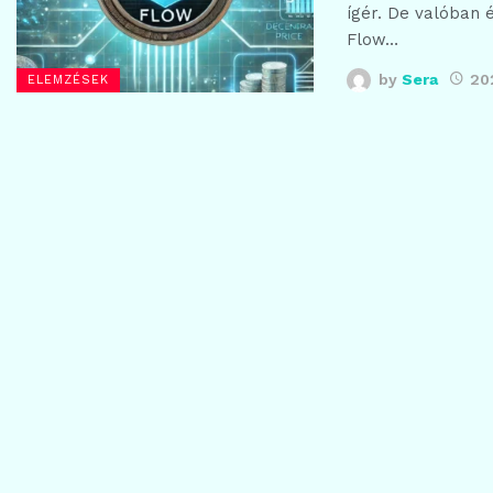
ígér. De valóban 
Flow…
by
Sera
20
ELEMZÉSEK