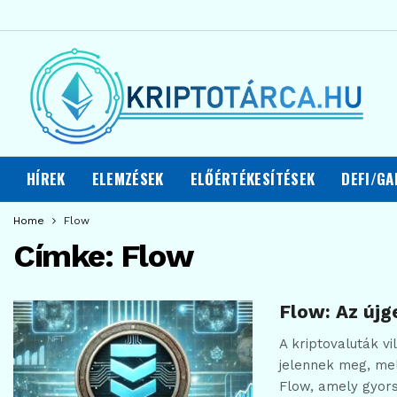
HÍREK
ELEMZÉSEK
ELŐÉRTÉKESÍTÉSEK
DEFI/GA
Home
Flow
Címke:
Flow
Flow: Az újg
A kriptovaluták v
jelennek meg, mel
Flow, amely gyor