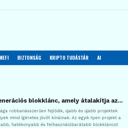
MEFI
BIZTONSÁG
KRIPTO TUDÁSTÁR
AI
enerációs blokklánc, amely átalakítja az…
ilága robbanásszerűen fejlődik, újabb és újabb projektek
yek mind ígéretes jövőt kínálnak. Az egyik ilyen projekt a
sabb, hatékonyabb és felhasználóbarátabb blokkláncot