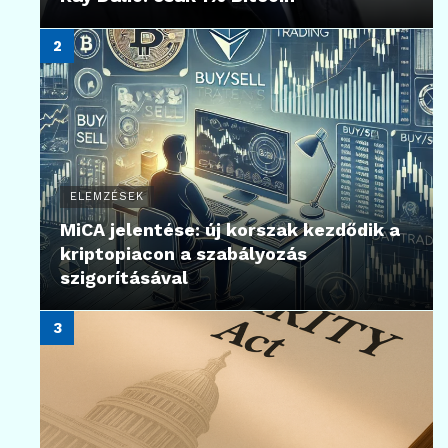
ELEMZÉSEK
MiCA jelentése: új korszak kezdődik a
kriptopiacon a szabályozás
szigorításával