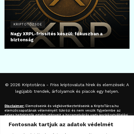
KRIPTOTŐZSDE
Nagy XRPL-frissítés készül: fókuszban a
biztonság
© 2026
Kriptotárca
- Friss kriptovaluta hírek és elemzések: A
legújabb trendek, árfolyamok és piacok egy helyen.
Disclaimer:
Elemzéseink és végkövetkeztetéseink a
KriptoTárca.hu
elemzőcsapatának véleményét tükrözi és nem veszik figyelembe az
egyes befektetők egyéni igényeit a hozamelvárás vagy kockázatvállalási
hajlandóság tekintetében. A megjelenített információk nem minősíthetők
Fontosnak tartjuk az adatok védelmét
befektetési tanácsadásnak, befektetési ajánlásnak, értékpapír /
kriptovaluta / token / ICO / cloud mining stb. jegyzésére / vételére /
eladására vonatkozó felhívásnak azok kizárólag tájékoztatásul