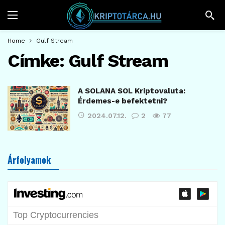
Home
Gulf Stream
Címke:
Gulf Stream
A SOLANA SOL Kriptovaluta:
Érdemes-e befektetni?
2024.07.12.
2
77
Árfolyamok