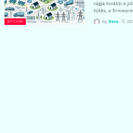
vágja tovább a j
hűtés, a firmware
by
Sera
20
BITCOIN