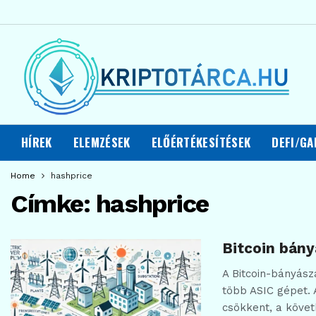
HÍREK
ELEMZÉSEK
ELŐÉRTÉKESÍTÉSEK
DEFI/GA
Home
hashprice
Címke:
hashprice
Bitcoin bány
A Bitcoin-bányász
több ASIC gépet. 
csökkent, a követ