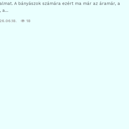
utalmat. A bányászok számára ezért ma már az áramár, a
, a…
26.06.18.
18