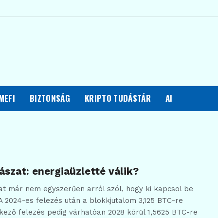
MEFI
BIZTONSÁG
KRIPTO TUDÁSTÁR
AI
ászat: energiaüzletté válik?
at már nem egyszerűen arról szól, hogy ki kapcsol be
A 2024-es felezés után a blokkjutalom 3,125 BTC-re
kező felezés pedig várhatóan 2028 körül 1,5625 BTC-re