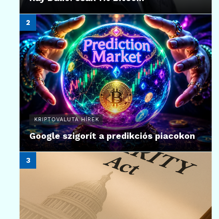
KRIPTOVALUTA HÍREK
Google szigorít a predikciós piacokon