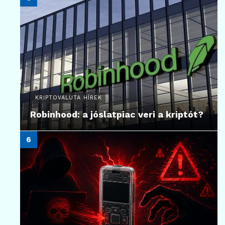
KRIPTOVALUTA HÍREK
Robinhood: a jóslatpiac veri a kriptót?