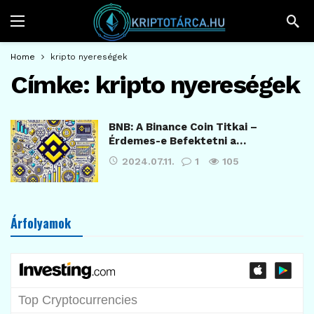
Home
kripto nyereségek
Címke:
kripto nyereségek
BNB: A Binance Coin Titkai –
Érdemes-e Befektetni a…
2024.07.11.
1
105
Árfolyamok