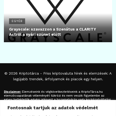
EGYÉB
Grayscale: szavazzon a Szenátus a CLARITY
Actről a nyári szünet előtt
© 2026
Kriptotárca
- Friss kriptovaluta hírek és elemzések: A
legújabb trendek, árfolyamok és piacok egy helyen.
Disclaimer:
Elemzéseink és végkövetkeztetéseink a
KriptoTárca.hu
elemzőcsapatának véleményét tükrözi és nem veszik figyelembe az
egyes befektetők egyéni igényeit a hozamelvárás vagy kockázatvállalási
hajlandóság tekintetében. A megjelenített információk nem minősíthetők
Fontosnak tartjuk az adatok védelmét
befektetési tanácsadásnak, befektetési ajánlásnak, értékpapír /
kriptovaluta / token / ICO / cloud mining stb. jegyzésére / vételére /
eladására vonatkozó felhívásnak azok kizárólag tájékoztatásul