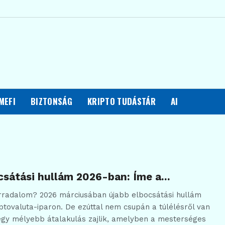
MEFI
BIZTONSÁG
KRIPTO TUDÁSTÁR
AI
csátási hullám 2026-ban: Íme a…
orradalom? 2026 márciusában újabb elbocsátási hullám
iptovaluta-iparon. De ezúttal nem csupán a túlélésről van
egy mélyebb átalakulás zajlik, amelyben a mesterséges