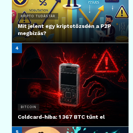
KRIPTO TUDÁSTÁR
Mit jelent egy kriptotőzsdén a P2P
megbízás?
BITCOIN
Coldcard-hiba: 1 367 BTC tűnt el