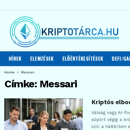
HÍREK
ELEMZÉSEK
ELŐÉRTÉKESÍTÉSEK
DEFI/GA
Home
Messari
Címke:
Messari
Kriptós elbo
Válság vagy AI-f
söpört végig a kr
szó: a háttérben 