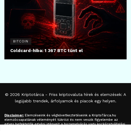
BITCOIN
Coldcard-hiba: 1 367 BTC tűnt el
© 2026
Kriptotárca
- Friss kriptovaluta hírek és elemzések: A
legújabb trendek, árfolyamok és piacok egy helyen.
Disclaimer:
Elemzéseink és végkövetkeztetéseink a
KriptoTárca.hu
elemzőcsapatának véleményét tükrözi és nem veszik figyelembe az
egyes befektetők egyéni igényeit a hozamelvárás vagy kockázatvállalási
hajlandóság tekintetében. A megjelenített információk nem minősíthetők