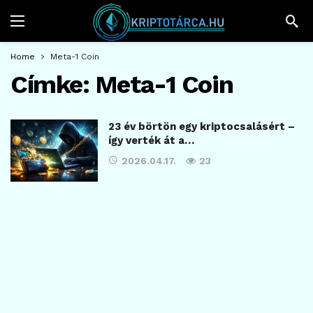
Home
Meta-1 Coin
Címke:
Meta-1 Coin
23 év börtön egy kriptocsalásért –
így verték át a…
2026.04.17.
23