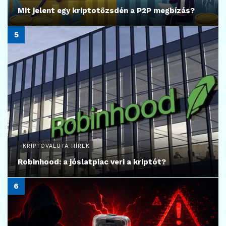
Mit jelent egy kriptotőzsdén a P2P megbízás?
KRIPTOVALUTA HÍREK
Robinhood: a jóslatpiac veri a kriptót?