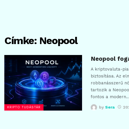
Címke:
Neopool
Neopool foga
A kriptovaluta-pi
biztosítása. Az e
robbanásszerű nö
tartozik a Neopoo
fontos a modern
by
Sera
20
KRIPTO TUDÁSTÁR