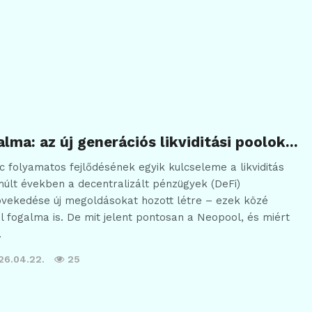
lma: az új generációs likviditási poolok…
ac folyamatos fejlődésének egyik kulcseleme a likviditás
lmúlt években a decentralizált pénzügyek (DeFi)
vekedése új megoldásokat hozott létre – ezek közé
l fogalma is. De mit jelent pontosan a Neopool, és miért
…
26.04.22.
25