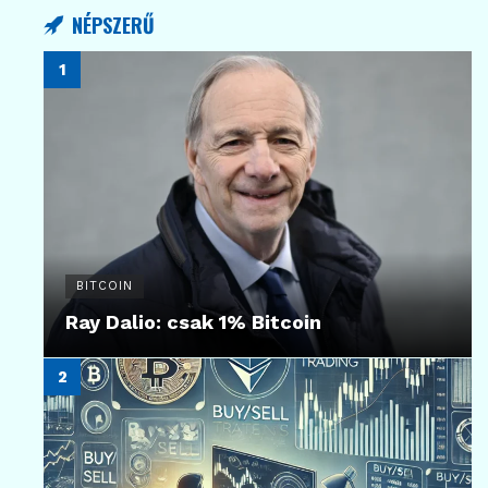
NÉPSZERŰ
BITCOIN
Ray Dalio: csak 1% Bitcoin