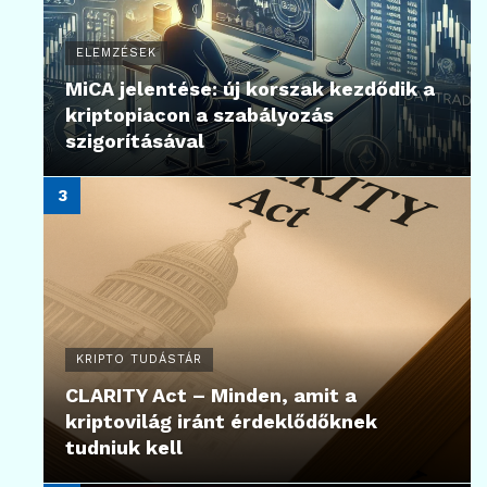
ELEMZÉSEK
MiCA jelentése: új korszak kezdődik a
kriptopiacon a szabályozás
szigorításával
KRIPTO TUDÁSTÁR
CLARITY Act – Minden, amit a
kriptovilág iránt érdeklődőknek
tudniuk kell