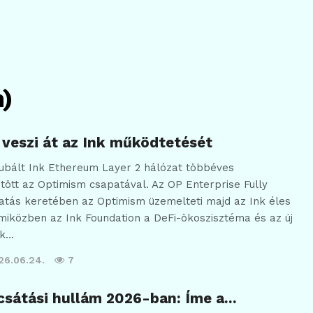
)
veszi át az Ink működtetését
kubált Ink Ethereum Layer 2 hálózat többéves
ött az Optimism csapatával. Az OP Enterprise Fully
atás keretében az Optimism üzemelteti majd az Ink éles
, miközben az Ink Foundation a DeFi-ökoszisztéma és az új
ek…
26.06.24.
7
csátási hullám 2026-ban: Íme a…