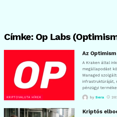
Címke:
Op Labs (Optimism
Az Optimism 
A Kraken által in
megállapodást köt
Managed szolgált
infrastruktúráját
pénzügyi termék
by
Sera
20
KRIPTOVALUTA HÍREK
Kriptós elbo