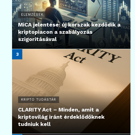
ELEMZÉSEK
MiCA jelentése: új korszak kezdődik a
kriptopiacon a szabályozás
szigorításával
KRIPTO TUDÁSTÁR
CLARITY Act – Minden, amit a
kriptovilág iránt érdeklődőknek
tudniuk kell