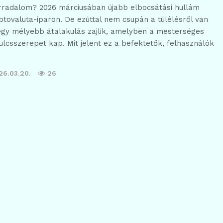
orradalom? 2026 márciusában újabb elbocsátási hullám
iptovaluta-iparon. De ezúttal nem csupán a túlélésről van
egy mélyebb átalakulás zajlik, amelyben a mesterséges
 kulcsszerepet kap. Mit jelent ez a befektetők, felhasználók
26.03.20.
26