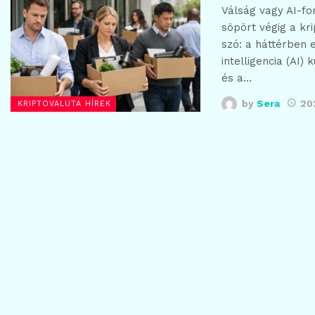
Válság vagy AI-f
söpört végig a kr
szó: a háttérben 
intelligencia (AI)
és a…
by
Sera
20
KRIPTOVALUTA HÍREK