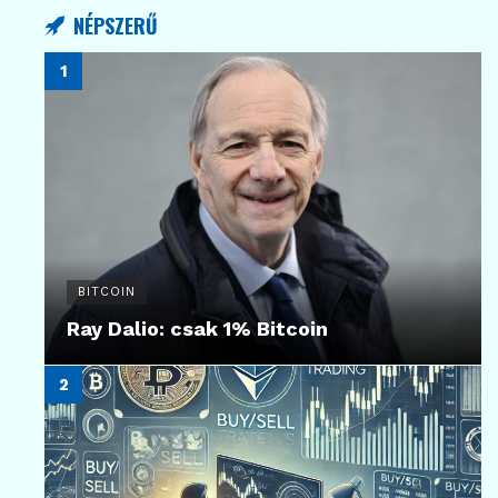
NÉPSZERŰ
BITCOIN
Ray Dalio: csak 1% Bitcoin