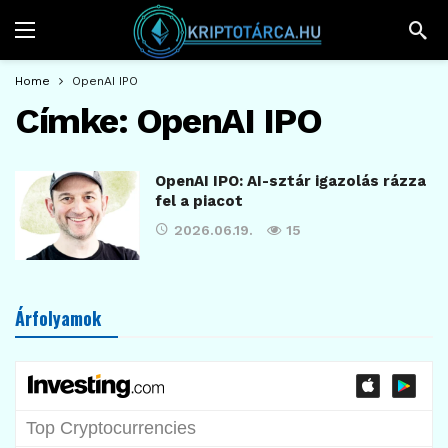
Home
OpenAI IPO
Címke:
OpenAI IPO
OpenAI IPO: AI-sztár igazolás rázza
fel a piacot
2026.06.19.
15
Árfolyamok