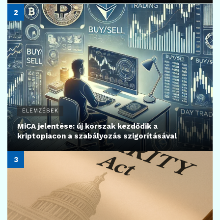
ELEMZÉSEK
MiCA jelentése: új korszak kezdődik a
kriptopiacon a szabályozás szigorításával