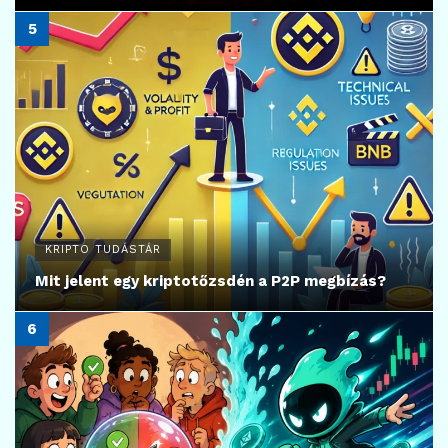
KRIPTO TUDÁSTÁR
Mit jelent egy kriptotőzsdén a P2P megbízás?