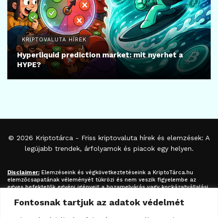
KRIPTOVALUTA HÍREK
Hyperliquid prediction market: mit nyerhet a
HYPE?
© 2026
Kriptotárca
- Friss kriptovaluta hírek és elemzések: A
legújabb trendek, árfolyamok és piacok egy helyen.
Disclaimer:
Elemzéseink és végkövetkeztetéseink a
KriptoTárca.hu
elemzőcsapatának véleményét tükrözi és nem veszik figyelembe az
egyes befektetők egyéni igényeit a hozamelvárás vagy kockázatvállalási
hajlandóság tekintetében. A megjelenített információk nem minősíthetők
Fontosnak tartjuk az adatok védelmét
befektetési tanácsadásnak, befektetési ajánlásnak, értékpapír /
kriptovaluta / token / ICO / cloud mining stb. jegyzésére / vételére /
eladására vonatkozó felhívásnak azok kizárólag tájékoztatásul