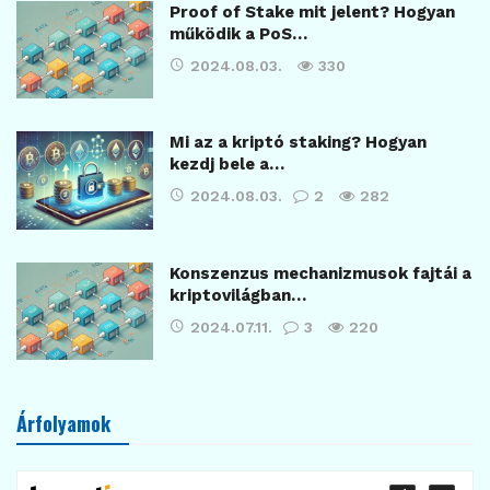
Proof of Stake mit jelent? Hogyan
működik a PoS…
2024.08.03.
330
Mi az a kriptó staking? Hogyan
kezdj bele a…
2024.08.03.
2
282
Konszenzus mechanizmusok fajtái a
kriptovilágban…
2024.07.11.
3
220
Árfolyamok