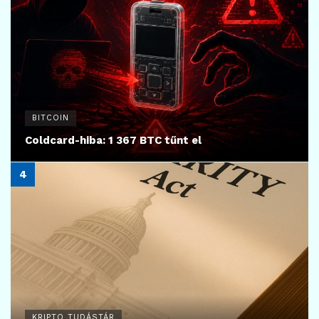
BITCOIN
Coldcard-hiba: 1 367 BTC tűnt el
KRIPTO TUDÁSTÁR