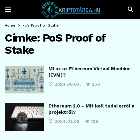
Home
PoS Proof of Stake
Címke:
PoS Proof of
Stake
Mi az az Ethereum Virtual Machine
(EVM)?
2024.08.04.
250
Ethereum 2.0 – Mit kell tudni erről a
projektről?
2024.08.03.
139