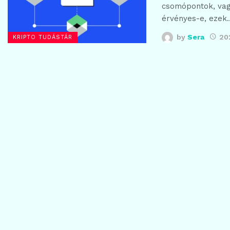
csomópontok, vagy
érvényes-e, ezek
by
Sera
20
KRIPTO TUDÁSTÁR