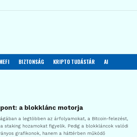
MEFI
BIZTONSÁG
KRIPTO TUDÁSTÁR
AI
pont: a blokklánc motorja
ilágában a legtöbben az árfolyamokat, a Bitcoin-felezést,
a staking hozamokat figyelik. Pedig a blokkláncok valódi
tványos grafikonok, hanem a háttérben működő