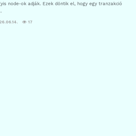
is node-ok adják. Ezek döntik el, hogy egy tranzakció
…
26.06.14.
17