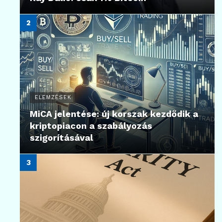
ELEMZÉSEK
MiCA jelentése: új korszak kezdődik a
kriptopiacon a szabályozás
szigorításával