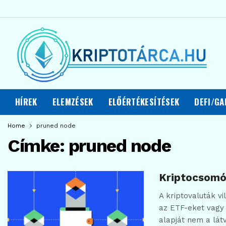
HÍREK
ELEMZÉSEK
ELŐÉRTÉKESÍTÉSEK
DEFI/GA
Home
pruned node
Címke:
pruned node
Kriptocsomó
A kriptovaluták v
az ETF-eket vagy 
alapját nem a lá