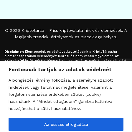
© 2026
Kriptotárca
- Friss kriptovaluta hírek és elemzések: A
legújabb trendek, árfolyamok és piacok egy helyen.
Disclaimer:
Elemzéseink és végkövetkeztetéseink a
KriptoTárca.hu
elemzőcsapatának véleményét tükrözi és nem veszik figyelembe az
egyes befektetők egyéni igényeit a hozamelvárás vagy kockázatvállalási
hajlandóság tekintetében. A megjelenített információk nem minősíthetők
Fontosnak tartjuk az adatok védelmét
befektetési tanácsadásnak, befektetési ajánlásnak, értékpapír /
kriptovaluta / token / ICO / cloud mining stb. jegyzésére / vételére /
eladására vonatkozó felhívásnak azok kizárólag tájékoztatásul
A böngészési élmény fokozása, a személyre szabott
szolgálnak. Minden befektetés esetében kiemelten fontos az azt
hirdetések vagy tartalmak megjelenítése, valamint a
megalapozó információk és lehetőségek széleskörű megismerése.
Fektessen be megfontoltan járjon el pénzügyeiben felelősségteljesen! A
forgalom elemzése érdekében sütiket (cookie)
kripto-befektetések kockázata és volatilitása kiemelkedően magas.
használunk. A "Mindet elfogadom" gombra kattintva
hozzájárulhat a sütik használatához.
Az összes elfogadása