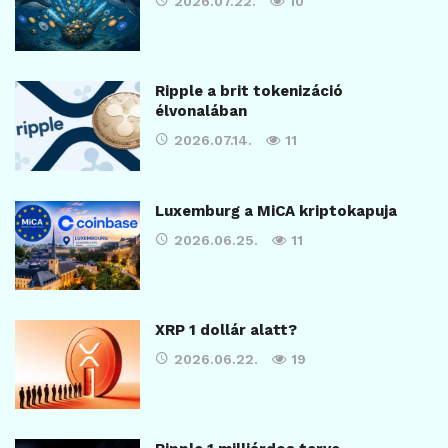
2026.07.22.
10
Ripple a brit tokenizáció
élvonalában
2026.07.14.
11
Luxemburg a MiCA kriptokapuja
2026.06.25.
11
XRP 1 dollár alatt?
2026.06.22.
19