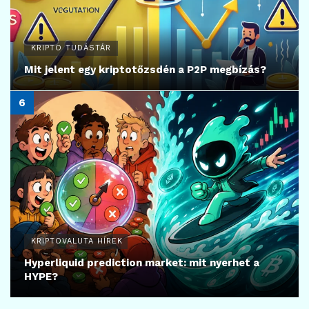
KRIPTO TUDÁSTÁR
Mit jelent egy kriptotőzsdén a P2P megbízás?
KRIPTOVALUTA HÍREK
Hyperliquid prediction market: mit nyerhet a
HYPE?