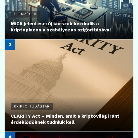
ELEMZÉSEK
MiCA jelentése: új korszak kezdődik a
kriptopiacon a szabályozás szigorításával
KRIPTO TUDÁSTÁR
CLARITY Act – Minden, amit a kriptovilág iránt
érdeklődőknek tudniuk kell