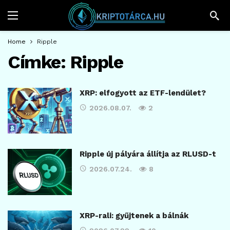
Home
Ripple
Címke:
Ripple
XRP: elfogyott az ETF-lendület?
2026.08.07.
2
Ripple új pályára állítja az RLUSD-t
2026.07.24.
8
XRP-rali: gyűjtenek a bálnák