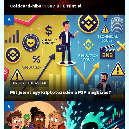
Coldcard-hiba: 1 367 BTC tűnt el
KRIPTO TUDÁSTÁR
Mit jelent egy kriptotőzsdén a P2P megbízás?