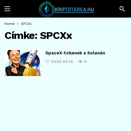
Home
SPCXx
Címke:
SPCXx
SpaceX-tokenek a Solanán
2026.06.14.
9