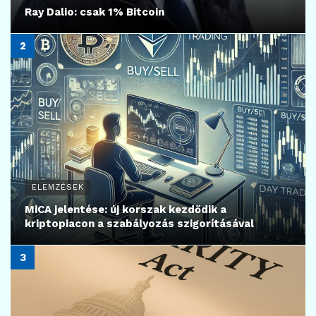
Ray Dalio: csak 1% Bitcoin
ELEMZÉSEK
MiCA jelentése: új korszak kezdődik a
kriptopiacon a szabályozás szigorításával