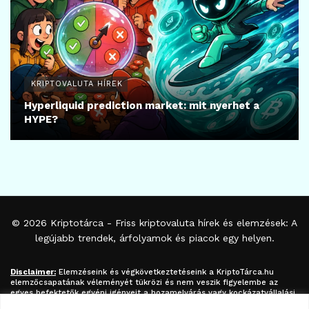
KRIPTOVALUTA HÍREK
Hyperliquid prediction market: mit nyerhet a
HYPE?
© 2026
Kriptotárca
- Friss kriptovaluta hírek és elemzések: A
legújabb trendek, árfolyamok és piacok egy helyen.
Disclaimer:
Elemzéseink és végkövetkeztetéseink a
KriptoTárca.hu
elemzőcsapatának véleményét tükrözi és nem veszik figyelembe az
egyes befektetők egyéni igényeit a hozamelvárás vagy kockázatvállalási
hajlandóság tekintetében. A megjelenített információk nem minősíthetők