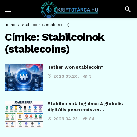
Home
Stabilcoinok (stablecoins)
Címke:
Stabilcoinok
(stablecoins)
Tether won stablecoin?
2026.05.20.
9
Stabilcoinok fogalma: A globális
digitális pénzrendszer…
2026.04.23.
84