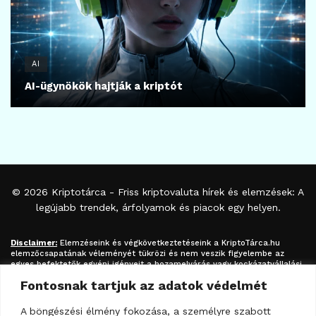
AI
AI-ügynökök hajtják a kriptót
© 2026
Kriptotárca
- Friss kriptovaluta hírek és elemzések: A
legújabb trendek, árfolyamok és piacok egy helyen.
Disclaimer:
Elemzéseink és végkövetkeztetéseink a
KriptoTárca.hu
elemzőcsapatának véleményét tükrözi és nem veszik figyelembe az
egyes befektetők egyéni igényeit a hozamelvárás vagy kockázatvállalási
hajlandóság tekintetében. A megjelenített információk nem minősíthetők
Fontosnak tartjuk az adatok védelmét
befektetési tanácsadásnak, befektetési ajánlásnak, értékpapír /
kriptovaluta / token / ICO / cloud mining stb. jegyzésére / vételére /
eladására vonatkozó felhívásnak azok kizárólag tájékoztatásul
A böngészési élmény fokozása, a személyre szabott