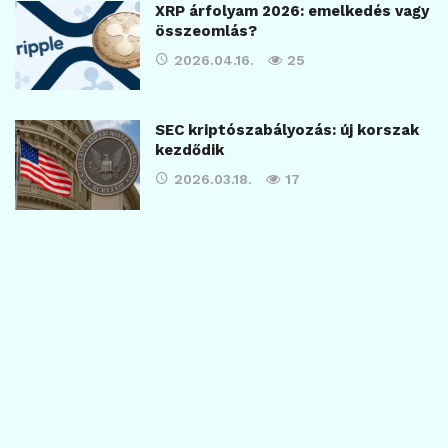
XRP árfolyam 2026: emelkedés vagy
összeomlás?
2026.04.16.
25
SEC kriptószabályozás: új korszak
kezdődik
2026.03.18.
17