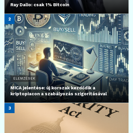
Ray Dalio: csak 1% Bitcoin
ELEMZÉSEK
MiCA jelentése: új korszak kezdődik a
kriptopiacon a szabályozás szigorításával