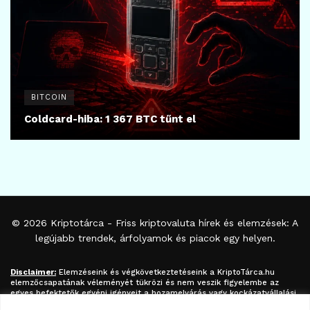
BITCOIN
Coldcard-hiba: 1 367 BTC tűnt el
© 2026
Kriptotárca
- Friss kriptovaluta hírek és elemzések: A
legújabb trendek, árfolyamok és piacok egy helyen.
Disclaimer:
Elemzéseink és végkövetkeztetéseink a
KriptoTárca.hu
elemzőcsapatának véleményét tükrözi és nem veszik figyelembe az
egyes befektetők egyéni igényeit a hozamelvárás vagy kockázatvállalási
hajlandóság tekintetében. A megjelenített információk nem minősíthetők