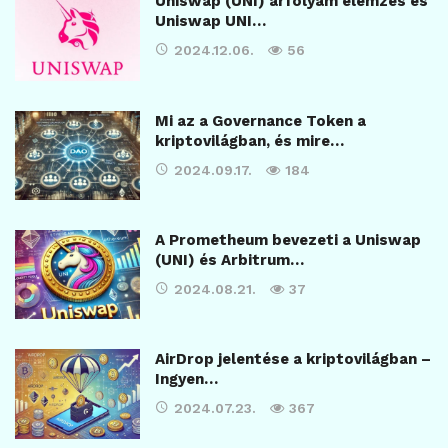
Uniswap (UNI) árfolyam elemzés és
Uniswap UNI…
2024.12.06.
56
Mi az a Governance Token a
kriptovilágban, és mire…
2024.09.17.
184
A Prometheum bevezeti a Uniswap
(UNI) és Arbitrum…
2024.08.21.
37
AirDrop jelentése a kriptovilágban –
Ingyen…
2024.07.23.
367