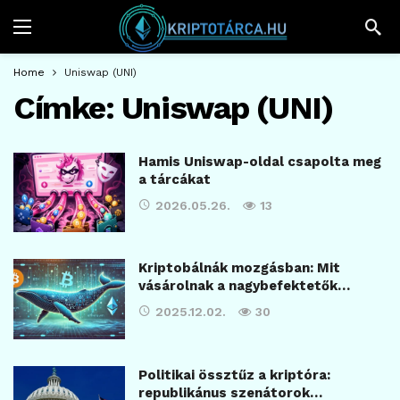
Home
Uniswap (UNI)
Címke:
Uniswap (UNI)
Hamis Uniswap-oldal csapolta meg
a tárcákat
2026.05.26.
13
Kriptobálnák mozgásban: Mit
vásárolnak a nagybefektetők…
2025.12.02.
30
Politikai össztűz a kriptóra:
republikánus szenátorok…