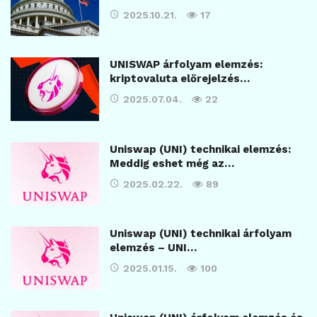
2025.10.21.
17
UNISWAP árfolyam elemzés:
kriptovaluta előrejelzés…
2025.07.04.
22
Uniswap (UNI) technikai elemzés:
Meddig eshet még az…
2025.02.22.
89
Uniswap (UNI) technikai árfolyam
elemzés – UNI…
2025.01.15.
100