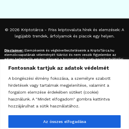
© 2026
Kriptotárca
- Friss kriptovaluta hírek és elemzések: A
legújabb trendek, árfolyamok és piacok egy helyen.
Disclaimer:
Elemzéseink és végkövetkeztetéseink a
KriptoTárca.hu
elemzőcsapatának véleményét tükrözi és nem veszik figyelembe az
egyes befektetők egyéni igényeit a hozamelvárás vagy kockázatvállalási
hajlandóság tekintetében. A megjelenített információk nem minősíthetők
Fontosnak tartjuk az adatok védelmét
befektetési tanácsadásnak, befektetési ajánlásnak, értékpapír /
kriptovaluta / token / ICO / cloud mining stb. jegyzésére / vételére /
eladására vonatkozó felhívásnak azok kizárólag tájékoztatásul
A böngészési élmény fokozása, a személyre szabott
szolgálnak. Minden befektetés esetében kiemelten fontos az azt
hirdetések vagy tartalmak megjelenítése, valamint a
megalapozó információk és lehetőségek széleskörű megismerése.
Fektessen be megfontoltan járjon el pénzügyeiben felelősségteljesen! A
forgalom elemzése érdekében sütiket (cookie)
kripto-befektetések kockázata és volatilitása kiemelkedően magas.
használunk. A "Mindet elfogadom" gombra kattintva
hozzájárulhat a sütik használatához.
Az összes elfogadása