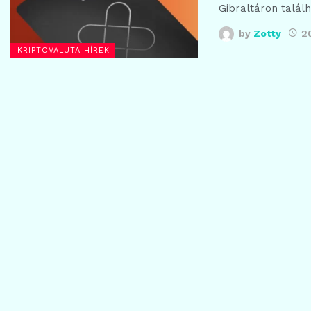
Gibraltáron talál
by
Zotty
2
KRIPTOVALUTA HÍREK