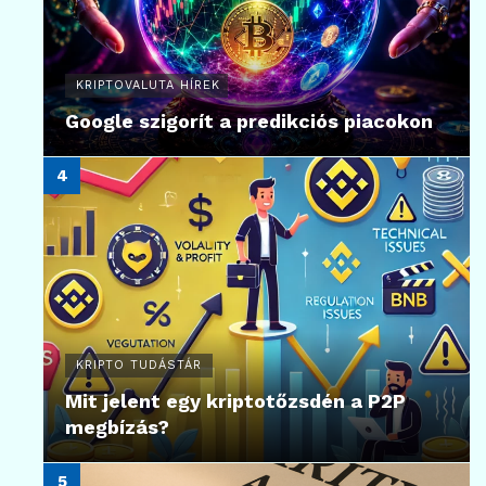
KRIPTOVALUTA HÍREK
Google szigorít a predikciós piacokon
KRIPTO TUDÁSTÁR
Mit jelent egy kriptotőzsdén a P2P
megbízás?