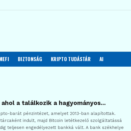
MEFI
BIZTONSÁG
KRIPTO TUDÁSTÁR
AI
 ahol a találkozik a hagyományos…
pto-barát pénzintézet, amelyet 2013-ban alapítottak.
 tárcaként indult, majd Bitcoin letétkezelő szolgáltatássá
pedig teljesen engedélyezett bankká vált. A bank székhelye