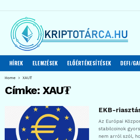
HÍREK
ELEMZÉSEK
ELŐÉRTÉKESÍTÉSEK
DEFI/GA
Home
XAU₮
Címke:
XAU₮
EKB-riasztás
Az Európai Közpon
stabilcoinok gyor
nem arról szól, h