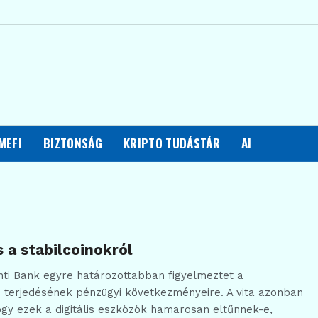
MEFI
BIZTONSÁG
KRIPTO TUDÁSTÁR
AI
 a stabilcoinokról
ti Bank egyre határozottabban figyelmeztet a
s terjedésének pénzügyi következményeire. A vita azonban
ogy ezek a digitális eszközök hamarosan eltűnnek-e,