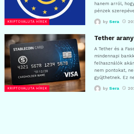
hanem arról, hogy
pénzek szerepéve
by
Sera
20
KRIPTOVALUTA HÍREK
Tether aran
A Tether és a Fass
mindennapi bankká
felhasználók aká
nem pontokat, ne
gyűjthetnek. Ez 
by
Sera
20
KRIPTOVALUTA HÍREK