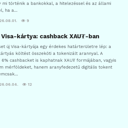
 mi történik a bankokkal, a hitelezéssel és az állami
l, ha a…
26.08.01.
9
y Visa-kártya: cashback XAU₮-ban
et új Visa-kártyája egy érdekes határterületre lép: a
rtyás költést összeköti a tokenizált arannyal. A
r 6% cashbacket is kaphatnak XAU₮ formájában, vagyis
m mérföldeket, hanem aranyfedezetű digitális tokent
nemcsak…
26.06.04.
12