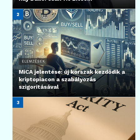
ELEMZÉSEK
MiCA jelentése: új korszak kezdődik a
kriptopiacon a szabályozás
szigorításával