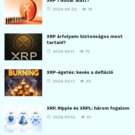
XRP 1 dollár alatt?
2026.06.22.
19
XRP árfolyam: biztonságos most
tartani?
2026.06.11.
15
XRP-égetés: kevés a defláció
2026.05.17.
25
XRP, Ripple és XRPL: három fogalom
2026.05.14.
21