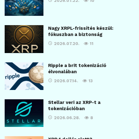
2026.07.22.
10
Nagy XRPL-frissítés készül:
fókuszban a biztonság
2026.07.20.
11
Ripple a brit tokenizáció
élvonalában
2026.07.14.
13
Stellar veri az XRP-t a
tokenizációban
2026.06.28.
8