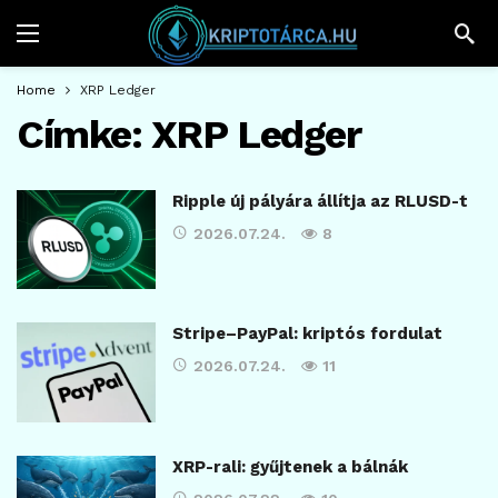
Home
XRP Ledger
Címke:
XRP Ledger
Ripple új pályára állítja az RLUSD-t
2026.07.24.
8
Stripe–PayPal: kriptós fordulat
2026.07.24.
11
XRP-rali: gyűjtenek a bálnák