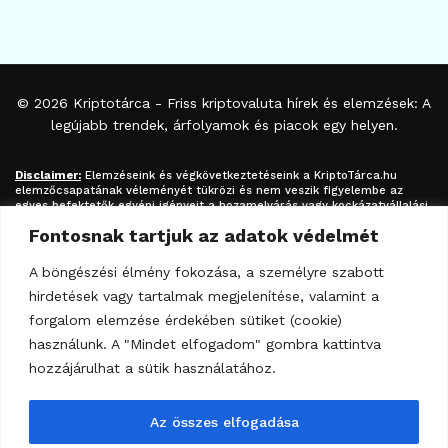
© 2026
Kriptotárca
- Friss kriptovaluta hírek és elemzések: A
legújabb trendek, árfolyamok és piacok egy helyen.
Disclaimer:
Elemzéseink és végkövetkeztetéseink a
KriptoTárca.hu
elemzőcsapatának véleményét tükrözi és nem veszik figyelembe az
egyes befektetők egyéni igényeit a hozamelvárás vagy kockázatvállalási
hajlandóság tekintetében. A megjelenített információk nem minősíthetők
Fontosnak tartjuk az adatok védelmét
befektetési tanácsadásnak, befektetési ajánlásnak, értékpapír /
kriptovaluta / token / ICO / cloud mining stb. jegyzésére / vételére /
eladására vonatkozó felhívásnak azok kizárólag tájékoztatásul
A böngészési élmény fokozása, a személyre szabott
szolgálnak. Minden befektetés esetében kiemelten fontos az azt
hirdetések vagy tartalmak megjelenítése, valamint a
megalapozó információk és lehetőségek széleskörű megismerése.
Fektessen be megfontoltan járjon el pénzügyeiben felelősségteljesen! A
forgalom elemzése érdekében sütiket (cookie)
kripto-befektetések kockázata és volatilitása kiemelkedően magas.
használunk. A "Mindet elfogadom" gombra kattintva
hozzájárulhat a sütik használatához.
Az összes elfogadása