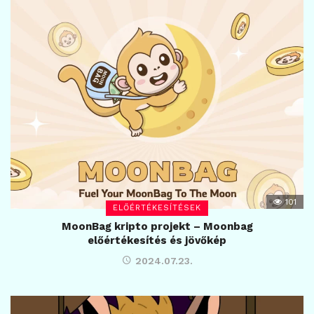
101
ELŐÉRTÉKESÍTÉSEK
MoonBag kripto projekt – Moonbag
előértékesítés és jövőkép
2024.07.23.