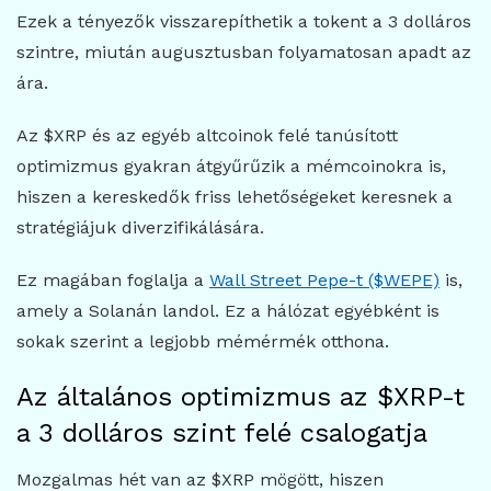
Ezek a tényezők visszarepíthetik a tokent a 3 dolláros
szintre, miután augusztusban folyamatosan apadt az
ára.
Az $XRP és az egyéb altcoinok felé tanúsított
optimizmus gyakran átgyűrűzik a mémcoinokra is,
hiszen a kereskedők friss lehetőségeket keresnek a
stratégiájuk diverzifikálására.
Ez magában foglalja a
Wall Street Pepe-t ($WEPE)
is,
amely a Solanán landol. Ez a hálózat egyébként is
sokak szerint a legjobb mémérmék otthona.
Az általános optimizmus az $XRP-t
a 3 dolláros szint felé csalogatja
Mozgalmas hét van az $XRP mögött, hiszen