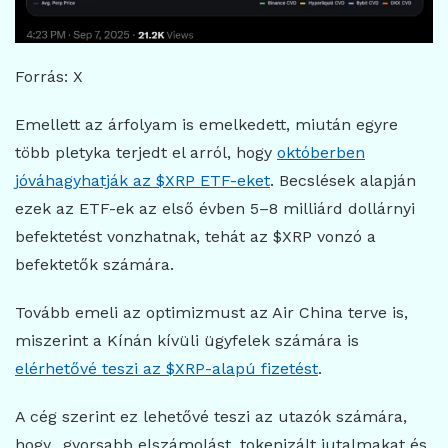
Forrás: X
Emellett az árfolyam is emelkedett, miután egyre
több pletyka terjedt el arról, hogy
októberben
jóváhagyhatják az $XRP ETF-eket
. Becslések alapján
ezek az ETF-ek az első évben 5–8 milliárd dollárnyi
befektetést vonzhatnak, tehát az $XRP vonzó a
befektetők számára.
Tovább emeli az optimizmust az Air China terve is,
miszerint a Kínán kívüli ügyfelek számára is
elérhetővé teszi az $XRP-alapú fizetést
.
A cég szerint ez lehetővé teszi az utazók számára,
hogy „gyorsabb elszámolást, tokenizált jutalmakat és