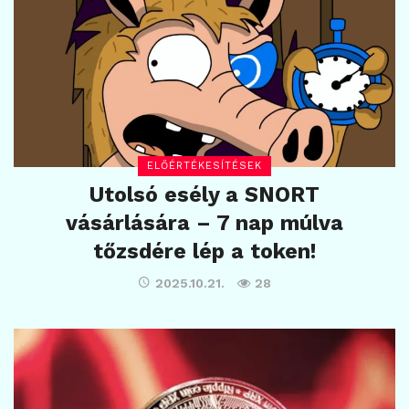
ELŐÉRTÉKESÍTÉSEK
Utolsó esély a SNORT
vásárlására – 7 nap múlva
tőzsdére lép a token!
2025.10.21.
28