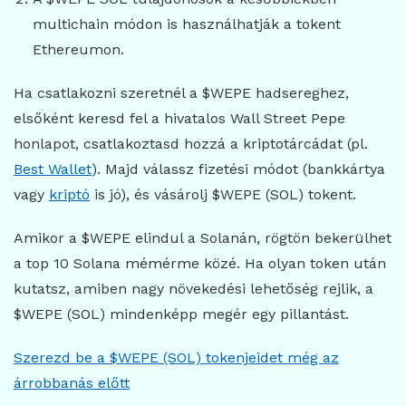
multichain módon is használhatják a tokent
Ethereumon.
Ha csatlakozni szeretnél a $WEPE hadsereghez,
elsőként keresd fel a hivatalos Wall Street Pepe
honlapot, csatlakoztasd hozzá a kriptotárcádat (pl.
Best Wallet
). Majd válassz fizetési módot (bankkártya
vagy
kriptó
is jó), és vásárolj $WEPE (SOL) tokent.
Amikor a $WEPE elindul a Solanán, rögtön bekerülhet
a top 10 Solana mémérme közé. Ha olyan token után
kutatsz, amiben nagy növekedési lehetőség rejlik, a
$WEPE (SOL) mindenképp megér egy pillantást.
Szerezd be a $WEPE (SOL) tokenjeidet még az
árrobbanás előtt