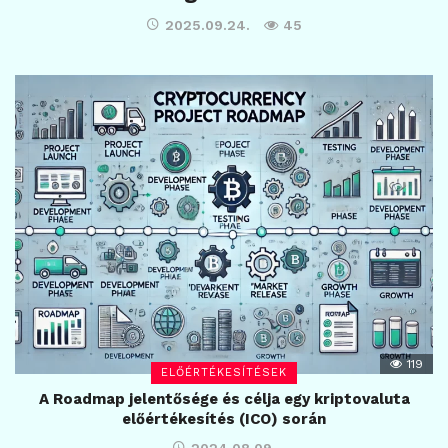
2025.09.24.
45
119
ELŐÉRTÉKESÍTÉSEK
A Roadmap jelentősége és célja egy kriptovaluta
előértékesítés (ICO) során
2024.08.09.