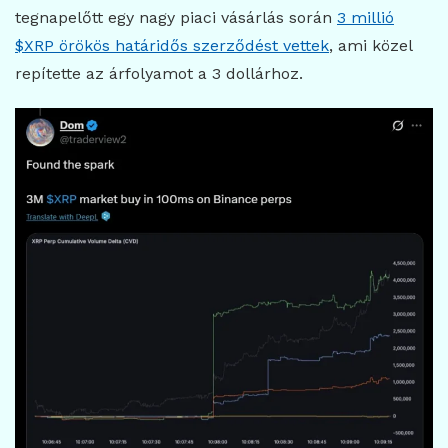
tegnapelőtt egy nagy piaci vásárlás során
3 millió
$XRP örökös határidős szerződést vettek
, ami közel
repítette az árfolyamot a 3 dollárhoz.