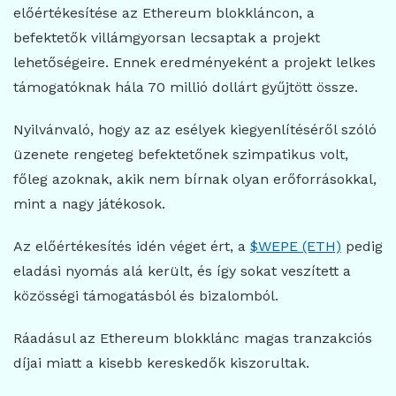
előértékesítése az Ethereum blokkláncon, a
befektetők villámgyorsan lecsaptak a projekt
lehetőségeire. Ennek eredményeként a projekt lelkes
támogatóknak hála 70 millió dollárt gyűjtött össze.
Nyilvánvaló, hogy az az esélyek kiegyenlítéséről szóló
üzenete rengeteg befektetőnek szimpatikus volt,
főleg azoknak, akik nem bírnak olyan erőforrásokkal,
mint a nagy játékosok.
Az előértékesítés idén véget ért, a
$WEPE (ETH)
pedig
eladási nyomás alá került, és így sokat veszített a
közösségi támogatásból és bizalomból.
Ráadásul az Ethereum blokklánc magas tranzakciós
díjai miatt a kisebb kereskedők kiszorultak.