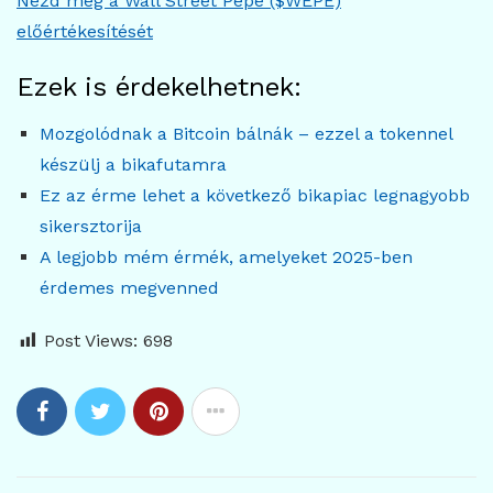
Nézd meg a Wall Street Pepe ($WEPE)
előértékesítését
Ezek is érdekelhetnek:
Mozgolódnak a Bitcoin bálnák – ezzel a tokennel
készülj a bikafutamra
Ez az érme lehet a következő bikapiac legnagyobb
sikersztorija
A legjobb mém érmék, amelyeket 2025-ben
érdemes megvenned
Post Views:
698