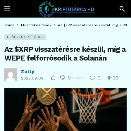
Home
Előértékesítések
Az $XRP visszatérésre készül, míg a WEP
ELŐÉRTÉKESÍTÉSEK
Az $XRP visszatérésre készül, míg a
WEPE felforrósodik a Solanán
Zotty
0
0
36
Points
2025.09.09.