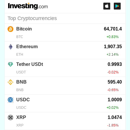
ELŐÉRTÉKESÍTÉSEK
Kriptovaluta előértékesítések –
Scam vagy tuti üzlet?
2024.07.10.
180