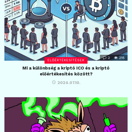
2
218
ELŐÉRTÉKESÍTÉSEK
Mi a különbség a kriptó ICO és a kriptó
előértékesítés között?
2024.07.10.