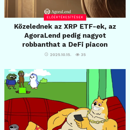
ELŐÉRTÉKESÍTÉSEK
Közelednek az XRP ETF-ek, az
AgoraLend pedig nagyot
robbanthat a DeFi piacon
2025.10.15.
35