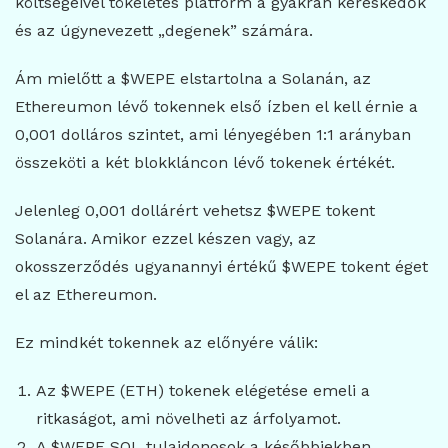
költségeivel tökéletes platform a gyakran kereskedők
és az úgynevezett „degenek” számára.
Ám mielőtt a $WEPE elstartolna a Solanán, az
Ethereumon lévő tokennek első ízben el kell érnie a
0,001 dolláros szintet, ami lényegében 1:1 arányban
összeköti a két blokkláncon lévő tokenek értékét.
Jelenleg 0,001 dollárért vehetsz $WEPE tokent
Solanára. Amikor ezzel készen vagy, az
okosszerződés ugyanannyi értékű $WEPE tokent éget
el az Ethereumon.
Ez mindkét tokennek az előnyére válik:
Az $WEPE (ETH) tokenek elégetése emeli a
ritkaságot, ami növelheti az árfolyamot.
A $WEPE SOL tulajdonosok a későbbiekben