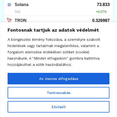
66
ELŐÉRTÉKESÍTÉSEK
A Maxi Doge előértékesítése megállás nélkül
toborozza a befektetőket
Fontosnak tartjuk az adatok védelmét
2025.08.14.
A böngészési élmény fokozása, a személyre szabott
hirdetések vagy tartalmak megjelenítése, valamint a
forgalom elemzése érdekében sütiket (cookie)
használunk. A "Mindet elfogadom" gombra kattintva
hozzájárulhat a sütik használatához.
Az összes elfogadása
Testreszabás
Elutasít