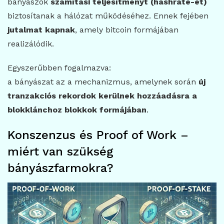
bányászok
számítási teljesítményt (hashrate-et)
biztosítanak a hálózat működéséhez. Ennek fejében
jutalmat kapnak
, amely bitcoin formájában
realizálódik.
Egyszerűbben fogalmazva:
a bányászat az a mechanizmus, amelynek során
új
tranzakciós rekordok kerülnek hozzáadásra a
blokklánchoz blokkok formájában
.
Konszenzus és Proof of Work –
miért van szükség
bányászfarmokra?