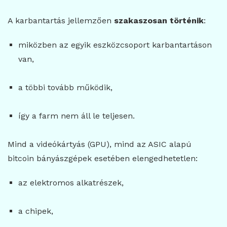
A karbantartás jellemzően
szakaszosan történik
:
miközben az egyik eszközcsoport karbantartáson
van,
a többi tovább működik,
így a farm nem áll le teljesen.
Mind a videókártyás (GPU), mind az ASIC alapú
bitcoin bányászgépek esetében elengedhetetlen:
az elektromos alkatrészek,
a chipek,