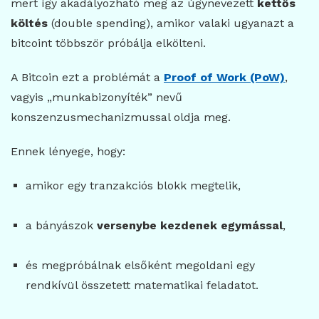
mert így akadályozható meg az úgynevezett
kettős
költés
(double spending), amikor valaki ugyanazt a
bitcoint többször próbálja elkölteni.
A Bitcoin ezt a problémát a
Proof of Work (PoW)
,
vagyis „munkabizonyíték” nevű
konszenzusmechanizmussal oldja meg.
Ennek lényege, hogy:
amikor egy tranzakciós blokk megtelik,
a bányászok
versenybe kezdenek egymással
,
és megpróbálnak elsőként megoldani egy
rendkívül összetett matematikai feladatot.