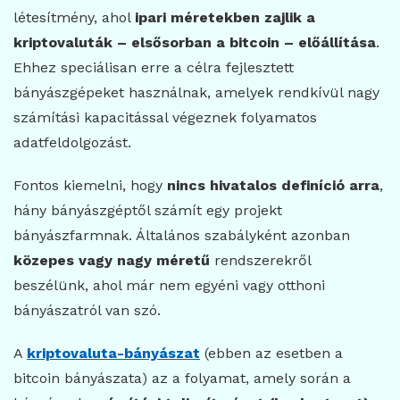
létesítmény, ahol
ipari méretekben zajlik a
kriptovaluták – elsősorban a bitcoin – előállítása
.
Ehhez speciálisan erre a célra fejlesztett
bányászgépeket használnak, amelyek rendkívül nagy
számítási kapacitással végeznek folyamatos
adatfeldolgozást.
Fontos kiemelni, hogy
nincs hivatalos definíció arra
,
hány bányászgéptől számít egy projekt
bányászfarmnak. Általános szabályként azonban
közepes vagy nagy méretű
rendszerekről
beszélünk, ahol már nem egyéni vagy otthoni
bányászatról van szó.
A
kriptovaluta-bányászat
(ebben az esetben a
bitcoin bányászata) az a folyamat, amely során a