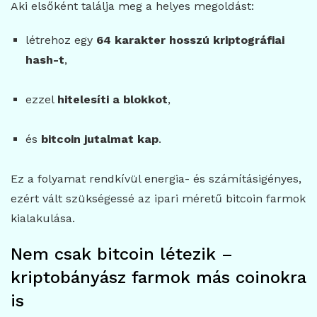
Aki elsőként találja meg a helyes megoldást:
létrehoz egy
64 karakter hosszú kriptográfiai
hash-t
,
ezzel
hitelesíti a blokkot
,
és
bitcoin jutalmat kap
.
Ez a folyamat rendkívül energia- és számításigényes,
ezért vált szükségessé az ipari méretű bitcoin farmok
kialakulása.
Nem csak bitcoin létezik –
kriptobányász farmok más coinokra
is