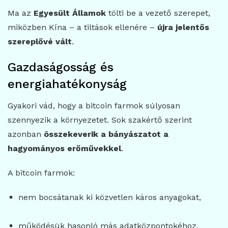
Ma az
Egyesült Államok
tölti be a vezető szerepet,
miközben Kína – a tiltások ellenére –
újra jelentős
szereplővé vált
.
Gazdaságosság és
energiahatékonyság
Gyakori vád, hogy a bitcoin farmok súlyosan
szennyezik a környezetet. Sok szakértő szerint
azonban
összekeverik a bányászatot a
hagyományos erőművekkel
.
A bitcoin farmok:
nem bocsátanak ki közvetlen káros anyagokat,
működésük hasonló más adatközpontokéhoz,