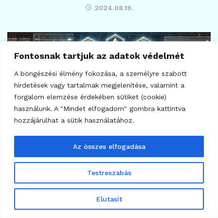
2024.08.19.
Fontosnak tartjuk az adatok védelmét
A böngészési élmény fokozása, a személyre szabott
hirdetések vagy tartalmak megjelenítése, valamint a
forgalom elemzése érdekében sütiket (cookie)
használunk. A "Mindet elfogadom" gombra kattintva
hozzájárulhat a sütik használatához.
Az összes elfogadása
Testreszabás
301
KRIPTO TUDÁSTÁR
Mit jelent a tokenizáció, és hogyan használják
Elutasít
azt? A tokenizáció fogalma és alkalmazási
területei