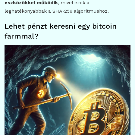
eszközökkel működik
, mivel ezek a
leghatékonyabbak a SHA-256 algoritmushoz.
Lehet pénzt keresni egy bitcoin
farmmal?