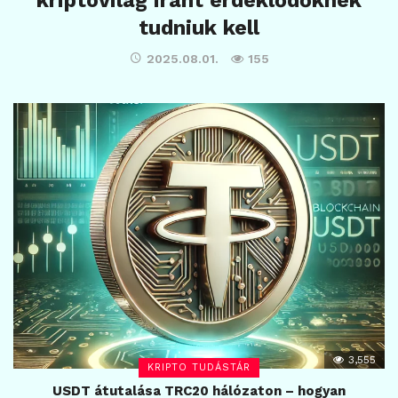
kriptovilág iránt érdeklődőknek
tudniuk kell
2025.08.01.
155
3,555
KRIPTO TUDÁSTÁR
USDT átutalása TRC20 hálózaton – hogyan