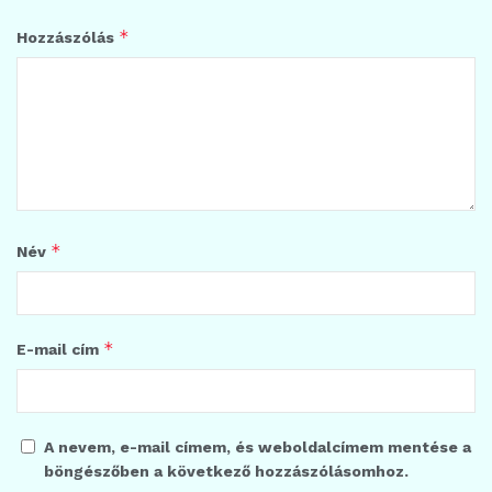
*
Hozzászólás
*
Név
*
E-mail cím
A nevem, e-mail címem, és weboldalcímem mentése a
böngészőben a következő hozzászólásomhoz.