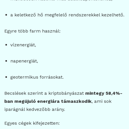
a keletkező hő megfelelő rendszerekkel kezelhető.
Egyre több farm használ:
vízenergiát,
napenergiát,
geotermikus forrásokat.
Becslések szerint a kriptobányászat
mintegy 58,4%-
ban megújuló energiára támaszkodik
, ami sok
iparágnál kedvezőbb arány.
Egyes cégek kifejezetten: