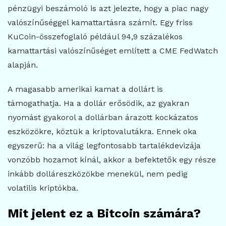
pénzügyi beszámoló is azt jelezte, hogy a piac nagy
valószínűséggel kamattartásra számít. Egy friss
KuCoin-összefoglaló például 94,9 százalékos
kamattartási valószínűséget említett a CME FedWatch
alapján.
A magasabb amerikai kamat a dollárt is
támogathatja. Ha a dollár erősödik, az gyakran
nyomást gyakorol a dollárban árazott kockázatos
eszközökre, köztük a kriptovalutákra. Ennek oka
egyszerű: ha a világ legfontosabb tartalékdevizája
vonzóbb hozamot kínál, akkor a befektetők egy része
inkább dolláreszközökbe menekül, nem pedig
volatilis kriptókba.
Mit jelent ez a Bitcoin számára?