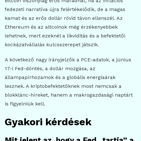
Bitcoin viszonylag erős maradhat, ha az inflációs
fedezeti narratíva újra felértékelődik, de a magas
kamat és az erős dollár rövid távon ellenszél. Az
Ethereum és az altcoinok még érzékenyebbek
lehetnek, mert ezeknél a likviditás és a befektetői
kockázatvállalás kulcsszerepet játszik.
A következő nagy irányjelzők a PCE-adatok, a június
17-i Fed-döntés, a dollár mozgása, az
állampapírhozamok és a globális energiaárak
lesznek. A kriptobefektetőknek most nemcsak a
blokklánc-híreket, hanem a makrogazdasági naptárt
is figyelniük kell.
Gyakori kérdések
Mit jelent az, hogy a Fed „tartja” a