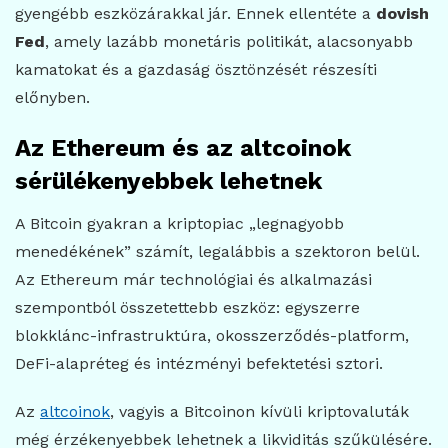
gyengébb eszközárakkal jár. Ennek ellentéte a
dovish
Fed
, amely lazább monetáris politikát, alacsonyabb
kamatokat és a gazdaság ösztönzését részesíti
előnyben.
Az Ethereum és az altcoinok
sérülékenyebbek lehetnek
A Bitcoin gyakran a kriptopiac „legnagyobb
menedékének” számít, legalábbis a szektoron belül.
Az Ethereum már technológiai és alkalmazási
szempontból összetettebb eszköz: egyszerre
blokklánc-infrastruktúra, okosszerződés-platform,
DeFi-alapréteg és intézményi befektetési sztori.
Az
altcoinok
, vagyis a Bitcoinon kívüli kriptovaluták
még érzékenyebbek lehetnek a likviditás szűkülésére.