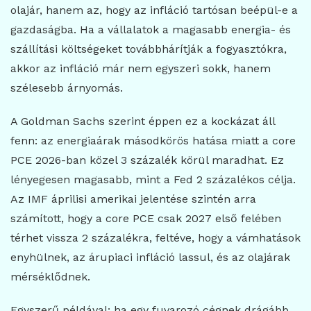
olajár, hanem az, hogy az infláció tartósan beépül-e a
gazdaságba. Ha a vállalatok a magasabb energia- és
szállítási költségeket továbbhárítják a fogyasztókra,
akkor az infláció már nem egyszeri sokk, hanem
szélesebb árnyomás.
A Goldman Sachs szerint éppen ez a kockázat áll
fenn: az energiaárak másodkörös hatása miatt a core
PCE 2026-ban közel 3 százalék körül maradhat. Ez
lényegesen magasabb, mint a Fed 2 százalékos célja.
Az IMF áprilisi amerikai jelentése szintén arra
számított, hogy a core PCE csak 2027 első felében
térhet vissza 2 százalékra, feltéve, hogy a vámhatások
enyhülnek, az árupiaci infláció lassul, és az olajárak
mérséklődnek.
Egyszerű példával: ha egy fuvarozó cégnek drágább