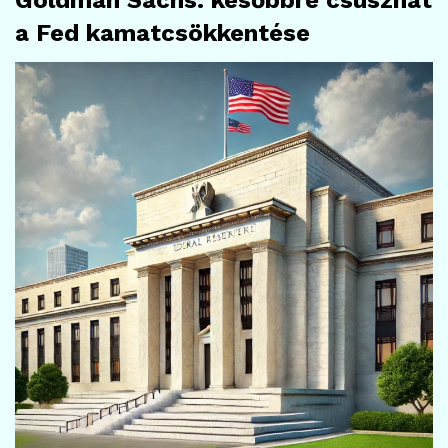
Goldman Sachs: későbbre csúszhat
a Fed kamatcsökkentése