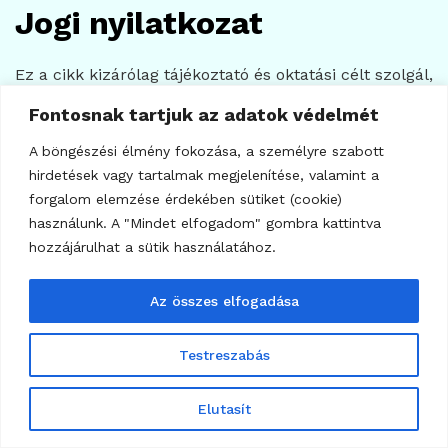
Jogi nyilatkozat
Ez a cikk kizárólag tájékoztató és oktatási célt szolgál,
nem minősül befektetési tanácsadásnak, pénzügyi
Fontosnak tartjuk az adatok védelmét
ajánlásnak, adótanácsadásnak vagy jogi
A böngészési élmény fokozása, a személyre szabott
tanácsadásnak. A kriptovaluták árfolyama rendkívül
hirdetések vagy tartalmak megjelenítése, valamint a
volatilis, a befektetett tőke részben vagy egészben
forgalom elemzése érdekében sütiket (cookie)
elveszíthető. Befektetési döntés előtt minden
használunk. A "Mindet elfogadom" gombra kattintva
olvasónak saját kutatást kell végeznie, és szükség
hozzájárulhat a sütik használatához.
esetén független pénzügyi tanácsadóval kell
konzultálnia.
Az összes elfogadása
Kulcsszavak:
Bitcoin, Ethereum, Fed kamatdöntés,
Testreszabás
Goldman Sachs, kamatcsökkentés, kriptopiac,
altcoinok, PCE infláció, core PCE, Federal Reserve,
Elutasít
amerikai kamatok, kriptovaluta hírek, Bitcoin