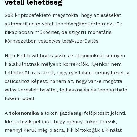
vételi lehetőség
Sok kriptobefektető megszokta, hogy az eséseket
automatikusan vételi lehetőségként értelmezi. Ez
bikapiacban működhet, de szigorú monetáris
környezetben veszélyes leegyszerűsítés.
Ha a Fed továbbra is kivár, az altcoinoknál könnyen
kialakulhatnak mélyebb korrekciók. Ilyenkor nem
feltétlenül az számít, hogy egy token mennyit esett a
csúcsához képest, hanem az, hogy van-e mögötte
valós kereslet, bevétel, felhasználás és fenntartható
tokenmodell.
A
tokenomika
a token gazdasági felépítését jelenti.
Ide tartozik például, hogy mennyi token létezik,
mennyi kerül még piacra, kik birtokolják a kínálat