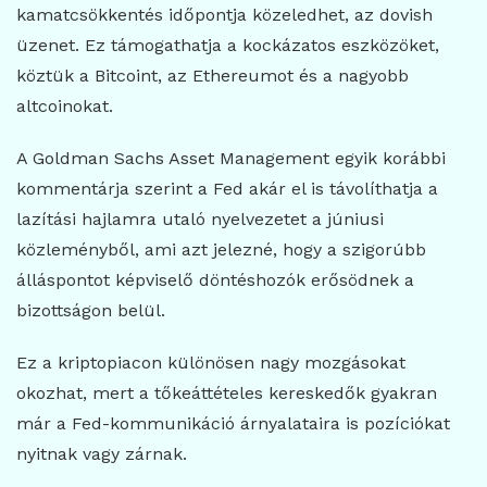
kamatcsökkentés időpontja közeledhet, az dovish
üzenet. Ez támogathatja a kockázatos eszközöket,
köztük a Bitcoint, az Ethereumot és a nagyobb
altcoinokat.
A Goldman Sachs Asset Management egyik korábbi
kommentárja szerint a Fed akár el is távolíthatja a
lazítási hajlamra utaló nyelvezetet a júniusi
közleményből, ami azt jelezné, hogy a szigorúbb
álláspontot képviselő döntéshozók erősödnek a
bizottságon belül.
Ez a kriptopiacon különösen nagy mozgásokat
okozhat, mert a tőkeáttételes kereskedők gyakran
már a Fed-kommunikáció árnyalataira is pozíciókat
nyitnak vagy zárnak.