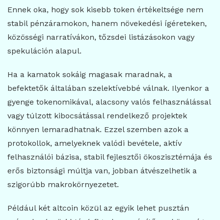
Ennek oka, hogy sok kisebb token értékeltsége nem
stabil pénzáramokon, hanem növekedési ígéreteken,
közösségi narratívákon, tőzsdei listázásokon vagy
spekuláción alapul.
Ha a kamatok sokáig magasak maradnak, a
befektetők általában szelektívebbé válnak. Ilyenkor a
gyenge tokenomikával, alacsony valós felhasználással
vagy túlzott kibocsátással rendelkező projektek
könnyen lemaradhatnak. Ezzel szemben azok a
protokollok, amelyeknek valódi bevétele, aktív
felhasználói bázisa, stabil fejlesztői ökoszisztémája és
erős biztonsági múltja van, jobban átvészelhetik a
szigorúbb makrokörnyezetet.
Például két altcoin közül az egyik lehet pusztán