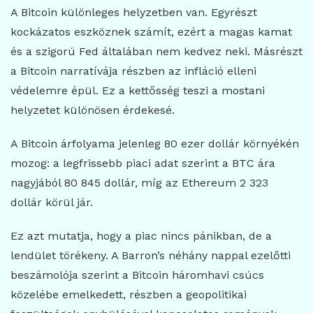
A Bitcoin különleges helyzetben van. Egyrészt
kockázatos eszköznek számít, ezért a magas kamat
és a szigorú Fed általában nem kedvez neki. Másrészt
a Bitcoin narratívája részben az infláció elleni
védelemre épül. Ez a kettősség teszi a mostani
helyzetet különösen érdekesé.
A Bitcoin árfolyama jelenleg 80 ezer dollár környékén
mozog: a legfrissebb piaci adat szerint a BTC ára
nagyjából 80 845 dollár, míg az Ethereum 2 323
dollár körül jár.
Ez azt mutatja, hogy a piac nincs pánikban, de a
lendület törékeny. A Barron’s néhány nappal ezelőtti
beszámolója szerint a Bitcoin háromhavi csúcs
közelébe emelkedett, részben a geopolitikai