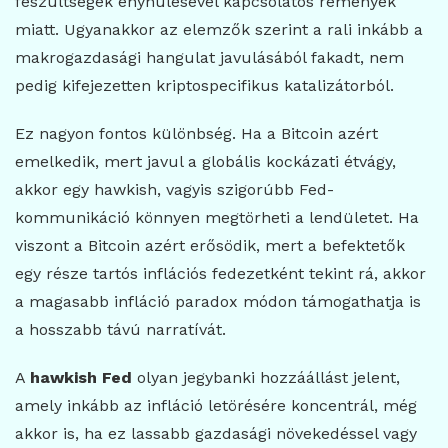
feszültségek enyhülésével kapcsolatos remények
miatt. Ugyanakkor az elemzők szerint a rali inkább a
makrogazdasági hangulat javulásából fakadt, nem
pedig kifejezetten kriptospecifikus katalizátorból.
Ez nagyon fontos különbség. Ha a Bitcoin azért
emelkedik, mert javul a globális kockázati étvágy,
akkor egy hawkish, vagyis szigorúbb Fed-
kommunikáció könnyen megtörheti a lendületet. Ha
viszont a Bitcoin azért erősödik, mert a befektetők
egy része tartós inflációs fedezetként tekint rá, akkor
a magasabb infláció paradox módon támogathatja is
a hosszabb távú narratívát.
A
hawkish Fed
olyan jegybanki hozzáállást jelent,
amely inkább az infláció letörésére koncentrál, még
akkor is, ha ez lassabb gazdasági növekedéssel vagy