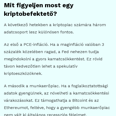
Mit figyeljen most egy
kriptobefektető?
A következő hetekben a kriptopiac számára három
adatcsoport lesz különösen fontos.
Az első a PCE-infláció. Ha a maginfláció valóban 3
százalék közelében ragad, a Fed nehezen tudja
megindokolni a gyors kamatcsökkentést. Ez rövid
távon kedvezőtlen lehet a spekulatív
kriptoeszközöknek.
A második a munkaerőpiac. Ha a foglalkoztatottsági
adatok gyengülnek, az növelheti a kamatcsökkentési
várakozásokat. Ez támogathatja a Bitcoint és az
Ethereumot, feltéve, hogy a gyengébb munkaerőpiac
nem vált ki általános recessziós félelmet.