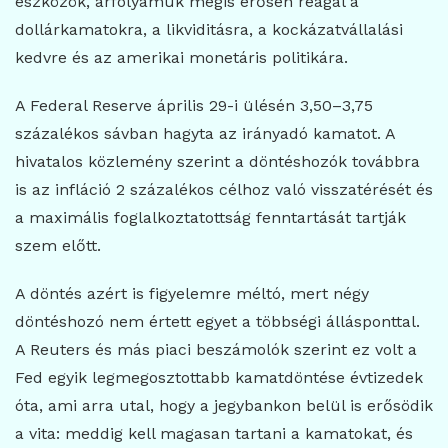
eszközök, árfolyamuk mégis erősen reagál a
dollárkamatokra, a likviditásra, a kockázatvállalási
kedvre és az amerikai monetáris politikára.
A Federal Reserve április 29-i ülésén 3,50–3,75
százalékos sávban hagyta az irányadó kamatot. A
hivatalos közlemény szerint a döntéshozók továbbra
is az infláció 2 százalékos célhoz való visszatérését és
a maximális foglalkoztatottság fenntartását tartják
szem előtt.
A döntés azért is figyelemre méltó, mert négy
döntéshozó nem értett egyet a többségi állásponttal.
A Reuters és más piaci beszámolók szerint ez volt a
Fed egyik legmegosztottabb kamatdöntése évtizedek
óta, ami arra utal, hogy a jegybankon belül is erősödik
a vita: meddig kell magasan tartani a kamatokat, és