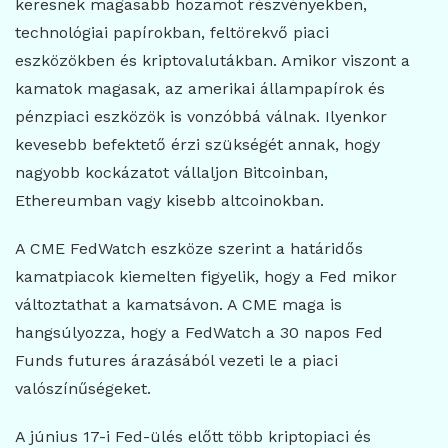
keresnek magasabb hozamot részvényekben,
technológiai papírokban, feltörekvő piaci
eszközökben és kriptovalutákban. Amikor viszont a
kamatok magasak, az amerikai állampapírok és
pénzpiaci eszközök is vonzóbbá válnak. Ilyenkor
kevesebb befektető érzi szükségét annak, hogy
nagyobb kockázatot vállaljon Bitcoinban,
Ethereumban vagy kisebb altcoinokban.
A CME FedWatch eszköze szerint a határidős
kamatpiacok kiemelten figyelik, hogy a Fed mikor
változtathat a kamatsávon. A CME maga is
hangsúlyozza, hogy a FedWatch a 30 napos Fed
Funds futures árazásából vezeti le a piaci
valószínűségeket.
A június 17-i Fed-ülés előtt több kriptopiaci és