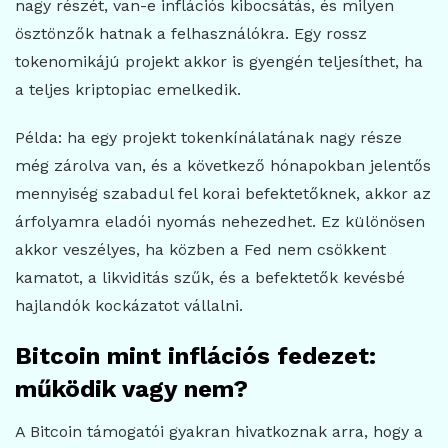
nagy részét, van-e inflációs kibocsátás, és milyen
ösztönzők hatnak a felhasználókra. Egy rossz
tokenomikájú projekt akkor is gyengén teljesíthet, ha
a teljes kriptopiac emelkedik.
Példa: ha egy projekt tokenkínálatának nagy része
még zárolva van, és a következő hónapokban jelentős
mennyiség szabadul fel korai befektetőknek, akkor az
árfolyamra eladói nyomás nehezedhet. Ez különösen
akkor veszélyes, ha közben a Fed nem csökkent
kamatot, a likviditás szűk, és a befektetők kevésbé
hajlandók kockázatot vállalni.
Bitcoin mint inflációs fedezet:
működik vagy nem?
A Bitcoin támogatói gyakran hivatkoznak arra, hogy a