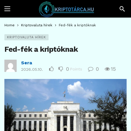
Home
Kriptovaluta hírek
Fed-fék a kriptóknak
KRIPTOVALUTA HÍREK
Fed-fék a kriptóknak
Sera
0
0
15
Points
2026.05.10.