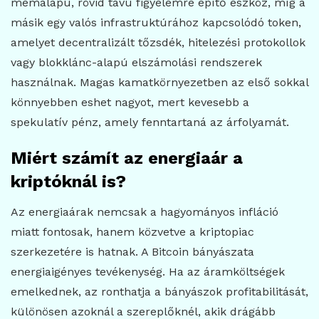
mémalapú, rövid távú figyelemre építő eszköz, míg a
másik egy valós infrastruktúrához kapcsolódó token,
amelyet decentralizált tőzsdék, hitelezési protokollok
vagy blokklánc-alapú elszámolási rendszerek
használnak. Magas kamatkörnyezetben az első sokkal
könnyebben eshet nagyot, mert kevesebb a
spekulatív pénz, amely fenntartaná az árfolyamát.
Miért számít az energiaár a
kriptóknál is?
Az energiaárak nemcsak a hagyományos infláció
miatt fontosak, hanem közvetve a kriptopiac
szerkezetére is hatnak. A Bitcoin bányászata
energiaigényes tevékenység. Ha az áramköltségek
emelkednek, az ronthatja a bányászok profitabilitását,
különösen azoknál a szereplőknél, akik drágább