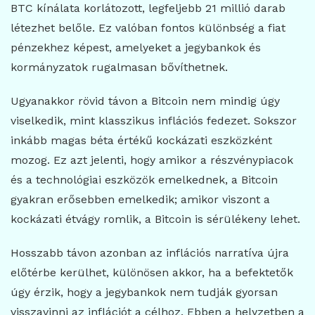
BTC kínálata korlátozott, legfeljebb 21 millió darab
létezhet belőle. Ez valóban fontos különbség a fiat
pénzekhez képest, amelyeket a jegybankok és
kormányzatok rugalmasan bővíthetnek.
Ugyanakkor rövid távon a Bitcoin nem mindig úgy
viselkedik, mint klasszikus inflációs fedezet. Sokszor
inkább magas béta értékű kockázati eszközként
mozog. Ez azt jelenti, hogy amikor a részvénypiacok
és a technológiai eszközök emelkednek, a Bitcoin
gyakran erősebben emelkedik; amikor viszont a
kockázati étvágy romlik, a Bitcoin is sérülékeny lehet.
Hosszabb távon azonban az inflációs narratíva újra
előtérbe kerülhet, különösen akkor, ha a befektetők
úgy érzik, hogy a jegybankok nem tudják gyorsan
visszavinni az inflációt a célhoz. Ebben a helyzetben a