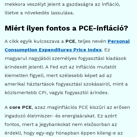
mekkora veszélyt jelent a gazdaságra az infláció,
illetve a növekedés lassulása.
Miért ilyen fontos a PCE-infláció?
A cikk egyik kulcsszava a
PCE
, teljes nevén
Personal
Consumption Expenditures Price Index
. Ez
magyarul nagyjából személyes fogyasztási kiadások
árindexét jelenti. A Fed ezt az inflációs mutatót
kiemelten figyeli, mert szélesebb képet ad az
amerikai háztartások fogyasztási szokásairól, mint a
közismertebb CPI, vagyis fogyasztói árindex.
A
core PCE
, azaz maginflációs PCE kiszűri az erősen
ingadozó élelmiszer- és energiaárakat. Ez azért
fontos, mert a jegybankokat nem elsősorban az
érdekli, hogy egy-egy hónapban éppen kileng-e az