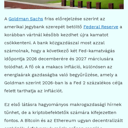
A
Goldman Sachs
friss előrejelzése szerint az
amerikai jegybank szerepét betöltő
Federal Reserve
a
korábban vártnál később kezdhet újra kamatot
csökkenteni. A bank közgazdászai most azzal
számolnak, hogy a következő két Fed-kamatvágás
időpontja 2026 decemberére és 2027 márciusára
tolódhat. A fő ok a makacs infláció, különösen az
energiaárak gazdaságba való begyűrűzése, amely a
Goldman szerint 2026-ban is a Fed 2 százalékos célja
felett tarthatja az inflációt.
Ez első látásra hagyományos makrogazdasági hírnek
tűnhet, de a kriptobefektetők számára kifejezetten
fontos. A Bitcoin és az Ethereum ugyan decentralizált