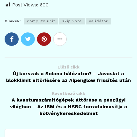
Post Views:
600
Címkék:
compute unit
skip vote
validátor
Előző cikk
Új korszak a Solana hálózaton? – Javaslat a
blokklimit eltörlésére az Alpenglow frissítés után
Következő cikk
A kvantumszámítógépek áttörése a pénzügyi
világban – Az IBM és a HSBC forradalmasítja a
kötvénykereskedelmet