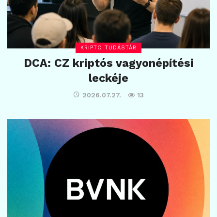
KRIPTO TUDÁSTÁR
DCA: CZ kriptós vagyonépítési
leckéje
2026.07.27.
13