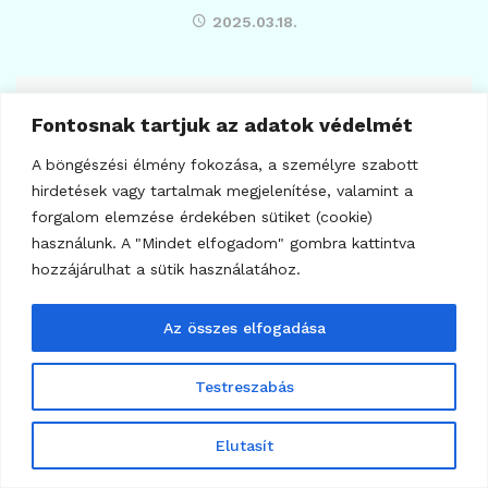
2025.03.18.
Fontosnak tartjuk az adatok védelmét
A böngészési élmény fokozása, a személyre szabott
hirdetések vagy tartalmak megjelenítése, valamint a
forgalom elemzése érdekében sütiket (cookie)
használunk. A "Mindet elfogadom" gombra kattintva
hozzájárulhat a sütik használatához.
Az összes elfogadása
Testreszabás
20
AI
AI Ügynök (AI Agent) fogalma és szerepe a
Elutasít
Web3-ban
2026.06.17.