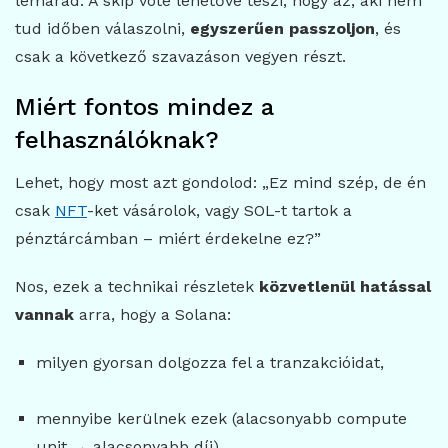
lemarad. A skip vote lehetővé teszi, hogy az, aki nem
tud időben válaszolni,
egyszerűen passzoljon
, és
csak a következő szavazáson vegyen részt.
Miért fontos mindez a
felhasználóknak?
Lehet, hogy most azt gondolod: „Ez mind szép, de én
csak
NFT
-ket vásárolok, vagy SOL-t tartok a
pénztárcámban – miért érdekelne ez?”
Nos, ezek a technikai részletek
közvetlenül hatással
vannak
arra, hogy a Solana:
milyen gyorsan dolgozza fel a tranzakcióidat,
mennyibe kerülnek ezek (alacsonyabb compute
unit → alacsonyabb díj),