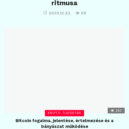
ritmusa
2025.12.22.
59
285
KRIPTO TUDÁSTÁR
Bitcoin fogalma, jelentése, értelmezése és a
bányászat működése