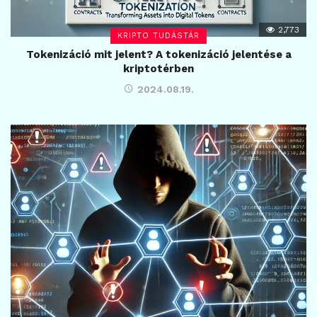
2,773
KRIPTO TUDÁSTÁR
Tokenizáció mit jelent? A tokenizáció jelentése a
kriptotérben
2024.08.19.