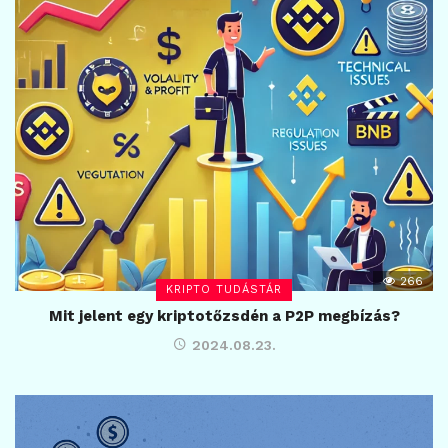
266
KRIPTO TUDÁSTÁR
Mit jelent egy kriptotőzsdén a P2P megbízás?
2024.08.23.