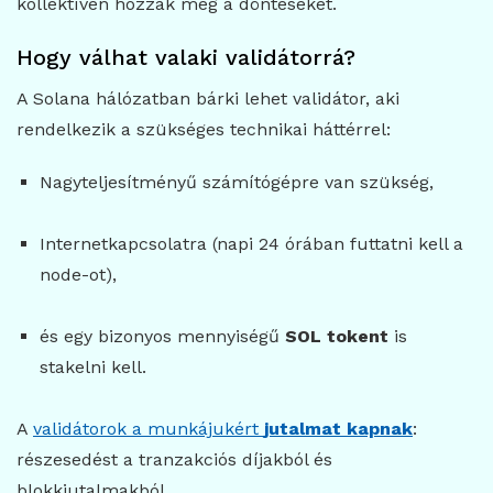
kollektíven hozzák meg a döntéseket.
Hogy válhat valaki validátorrá?
A Solana hálózatban bárki lehet validátor, aki
rendelkezik a szükséges technikai háttérrel:
Nagyteljesítményű számítógépre van szükség,
Internetkapcsolatra (napi 24 órában futtatni kell a
node-ot),
és egy bizonyos mennyiségű
SOL tokent
is
stakelni kell.
A
validátorok a munkájukért
jutalmat kapnak
:
részesedést a tranzakciós díjakból és
blokkjutalmakból.