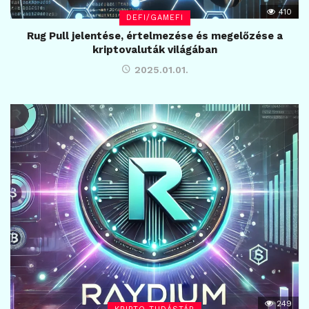
410
DEFI/GAMEFI
Rug Pull jelentése, értelmezése és megelőzése a
kriptovaluták világában
2025.01.01.
249