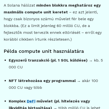
A Solana hálózat
minden blokkra meghatároz egy
maximális compute unit keretet
– ez azt jelenti,
hogy csak bizonyos számú művelet fér bele egy
blokkba. (Ez a limit jelenleg 60 millió CU, de a
fejlesztők most tervezik ennek eltörlését – erről egy
korábbi cikkben írtunk részletesen.)
Példa compute unit használatára
Egyszerű tranzakció (pl. 1 SOL küldése)
→ kb. 5
000 CU
NFT létrehozása egy programmal
→ akár 100
000 CU vagy több
Komplex
DeFi
művelet (pl. hitelezés vagy
likviditás biztosítása)
→ több millió CU is lehet