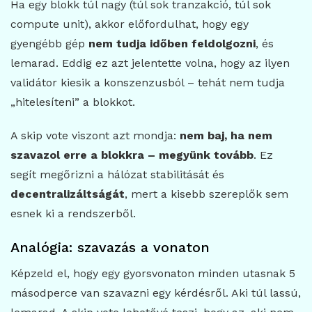
Ha egy blokk túl nagy (túl sok tranzakció, túl sok
compute unit), akkor előfordulhat, hogy egy
gyengébb gép
nem tudja időben feldolgozni
, és
lemarad. Eddig ez azt jelentette volna, hogy az ilyen
validátor kiesik a konszenzusból – tehát nem tudja
„hitelesíteni” a blokkot.
A skip vote viszont azt mondja:
nem baj, ha nem
szavazol erre a blokkra – megyünk tovább
. Ez
segít megőrizni a hálózat stabilitását és
decentralizáltságát
, mert a kisebb szereplők sem
esnek ki a rendszerből.
Analógia: szavazás a vonaton
Képzeld el, hogy egy gyorsvonaton minden utasnak 5
másodperce van szavazni egy kérdésről. Aki túl lassú,