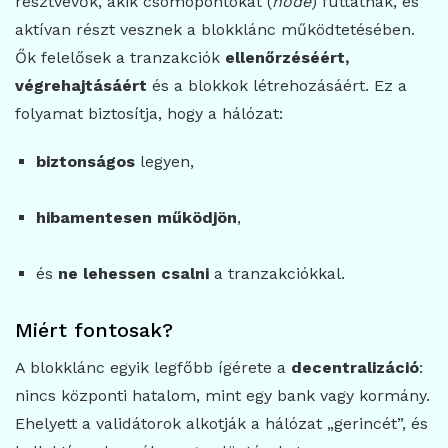
résztvevők, akik csomópontokat (
node
) futtatnak, és
aktívan részt vesznek a blokklánc működtetésében.
Ők felelősek a tranzakciók
ellenőrzéséért,
végrehajtásáért
és a blokkok létrehozásáért. Ez a
folyamat biztosítja, hogy a hálózat:
biztonságos
legyen,
hibamentesen működjön
,
és
ne lehessen csalni
a tranzakciókkal.
Miért fontosak?
A blokklánc egyik legfőbb ígérete a
decentralizáció
:
nincs központi hatalom, mint egy bank vagy kormány.
Ehelyett a validátorok alkotják a hálózat „gerincét”, és