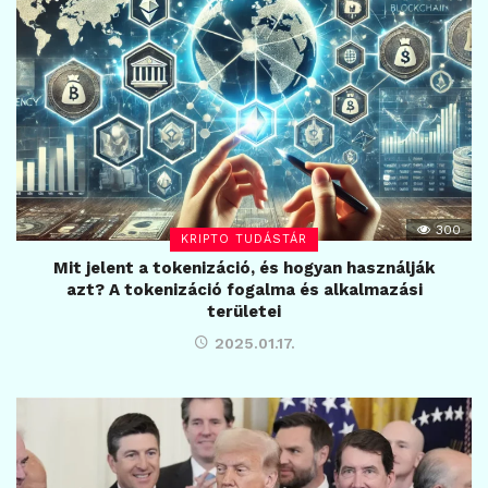
300
KRIPTO TUDÁSTÁR
Mit jelent a tokenizáció, és hogyan használják
azt? A tokenizáció fogalma és alkalmazási
területei
2025.01.17.