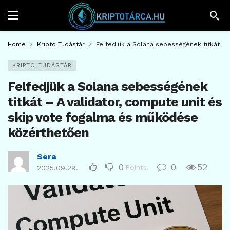
Home
Kripto Tudástár
Felfedjük a Solana sebességének titkát – 
KRIPTO TUDÁSTÁR
Felfedjük a Solana sebességének
titkát – A validator, compute unit és
skip vote fogalma és működése
közérthetően
Sera
0
0
52
Points
2025.09.29.