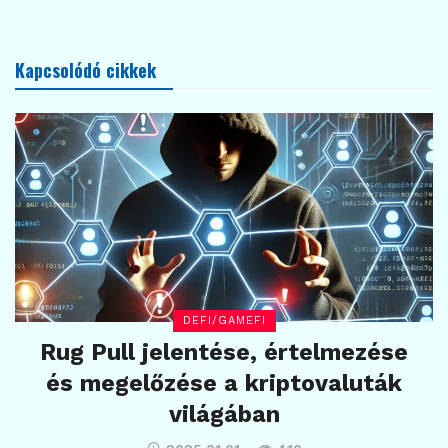
Kapcsolódó cikkek
DEFI/GAMEFI
Rug Pull jelentése, értelmezése
és megelőzése a kriptovaluták
világában