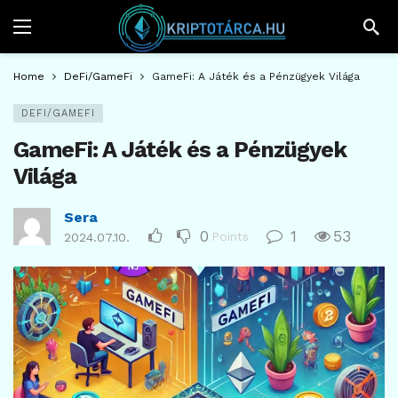
Home
DeFi/GameFi
GameFi: A Játék és a Pénzügyek Világa
DEFI/GAMEFI
GameFi: A Játék és a Pénzügyek
Világa
Sera
0
1
53
Points
2024.07.10.