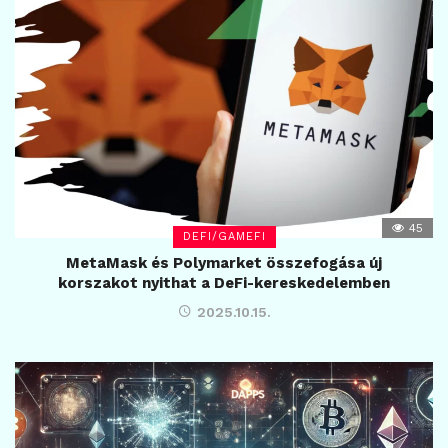
45
DEFI/GAMEFI
MetaMask és Polymarket összefogása új
korszakot nyithat a DeFi-kereskedelemben
2025.10.15.