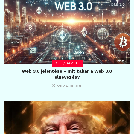
62
DEFI/GAMEFI
Web 3.0 jelentése – mit takar a Web 3.0
elnevezés?
2024.08.09.