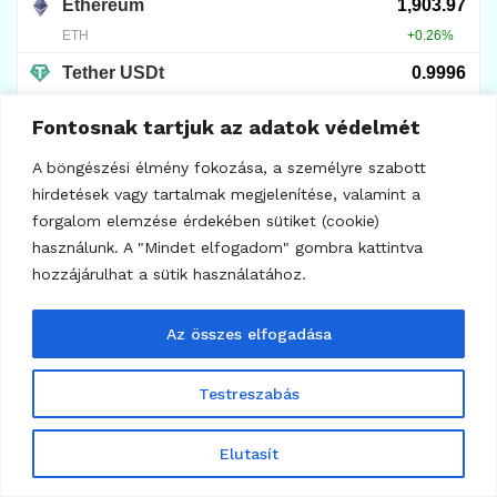
2024.07.18.
281
Fontosnak tartjuk az adatok védelmét
A böngészési élmény fokozása, a személyre szabott
hirdetések vagy tartalmak megjelenítése, valamint a
forgalom elemzése érdekében sütiket (cookie)
használunk. A "Mindet elfogadom" gombra kattintva
hozzájárulhat a sütik használatához.
Az összes elfogadása
59
Testreszabás
DEFI/GAMEFI
A Treehouse CEO-ja szerint a fix hozam hozhatja
el az intézményi DeFi forradalmát
Elutasít
2025.02.21.