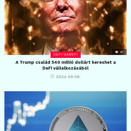
47
DEFI/GAMEFI
A Trump család 540 millió dollárt kereshet a
DeFi vállalkozásából
2024.09.08.