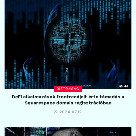
44
BIZTONSÁG
DeFi alkalmazások frontrendjeit érte támadás a
Squarespace domain regisztrációban
2024.07.12.