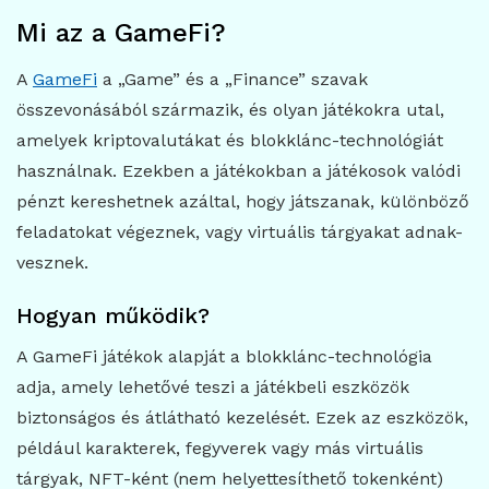
Mi az a GameFi?
A
GameFi
a „Game” és a „Finance” szavak
összevonásából származik, és olyan játékokra utal,
amelyek kriptovalutákat és blokklánc-technológiát
használnak. Ezekben a játékokban a játékosok valódi
pénzt kereshetnek azáltal, hogy játszanak, különböző
feladatokat végeznek, vagy virtuális tárgyakat adnak-
vesznek.
Hogyan működik?
A GameFi játékok alapját a blokklánc-technológia
adja, amely lehetővé teszi a játékbeli eszközök
biztonságos és átlátható kezelését. Ezek az eszközök,
például karakterek, fegyverek vagy más virtuális
tárgyak, NFT-ként (nem helyettesíthető tokenként)