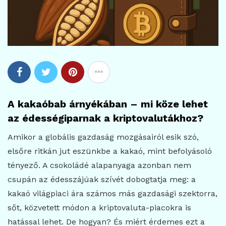
A kakaóbab árnyékában – mi köze lehet
az édességiparnak a kriptovalutákhoz?
Amikor a globális gazdaság mozgásairól esik szó,
elsőre ritkán jut eszünkbe a kakaó, mint befolyásoló
tényező. A csokoládé alapanyaga azonban nem
csupán az édesszájúak szívét dobogtatja meg: a
kakaó világpiaci ára számos más gazdasági szektorra,
sőt, közvetett módon a kriptovaluta-piacokra is
hatással lehet. De hogyan? És miért érdemes ezt a