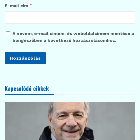
*
E-mail cím
A nevem, e-mail címem, és weboldalcímem mentése a
böngészőben a következő hozzászólásomhoz.
Kapcsolódó cikkek