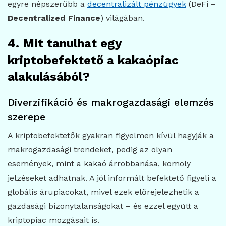
egyre népszerűbb a
decentralizált pénzügyek
(DeFi –
Decentralized Finance
) világában.
4. Mit tanulhat egy
kriptobefektető a kakaópiac
alakulásából?
Diverzifikáció és makrogazdasági elemzés
szerepe
A kriptobefektetők gyakran figyelmen kívül hagyják a
makrogazdasági trendeket, pedig az olyan
események, mint a kakaó árrobbanása, komoly
jelzéseket adhatnak. A jól informált befektető figyeli a
globális árupiacokat, mivel ezek előrejelezhetik a
gazdasági bizonytalanságokat – és ezzel együtt a
kriptopiac mozgásait is.