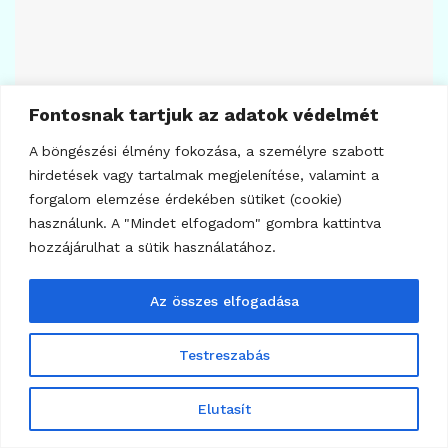
Fontosnak tartjuk az adatok védelmét
A böngészési élmény fokozása, a személyre szabott
hirdetések vagy tartalmak megjelenítése, valamint a
forgalom elemzése érdekében sütiket (cookie)
használunk. A "Mindet elfogadom" gombra kattintva
hozzájárulhat a sütik használatához.
301
KRIPTO TUDÁSTÁR
Az összes elfogadása
Mit jelent a tokenizáció, és hogyan használják
azt? A tokenizáció fogalma és alkalmazási
Testreszabás
területei
2025.01.17.
Elutasít