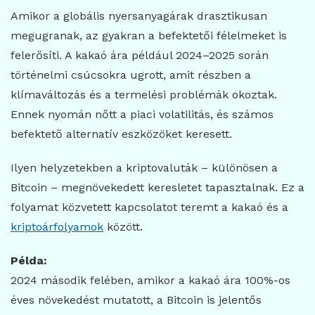
Amikor a globális nyersanyagárak drasztikusan
megugranak, az gyakran a befektetői félelmeket is
felerősíti. A kakaó ára például 2024–2025 során
történelmi csúcsokra ugrott, amit részben a
klímaváltozás és a termelési problémák okoztak.
Ennek nyomán nőtt a piaci volatilitás, és számos
befektető alternatív eszközöket keresett.
Ilyen helyzetekben a kriptovaluták – különösen a
Bitcoin – megnövekedett keresletet tapasztalnak. Ez a
folyamat közvetett kapcsolatot teremt a kakaó és a
kriptoárfolyamok
között.
Példa:
2024 második felében, amikor a kakaó ára 100%-os
éves növekedést mutatott, a Bitcoin is jelentős