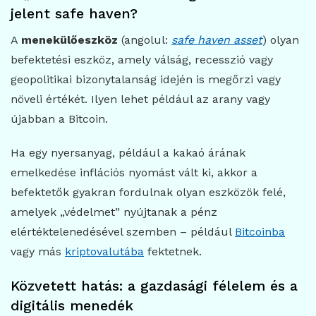
jelent safe haven?
A
menekülőeszköz
(angolul:
safe haven asset
) olyan
befektetési eszköz, amely válság, recesszió vagy
geopolitikai bizonytalanság idején is megőrzi vagy
növeli értékét. Ilyen lehet például az arany vagy
újabban a Bitcoin.
Ha egy nyersanyag, például a kakaó árának
emelkedése inflációs nyomást vált ki, akkor a
befektetők gyakran fordulnak olyan eszközök felé,
amelyek „védelmet” nyújtanak a pénz
elértéktelenedésével szemben – például
Bitcoinba
vagy más
kriptovalutába
fektetnek.
Közvetett hatás: a gazdasági félelem és a
digitális menedék