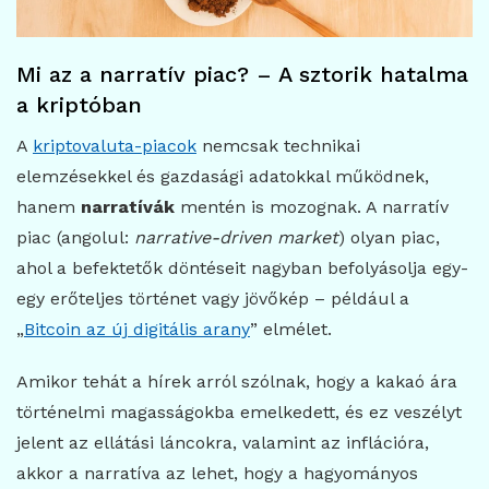
Mi az a narratív piac? – A sztorik hatalma
a kriptóban
A
kriptovaluta-piacok
nemcsak technikai
elemzésekkel és gazdasági adatokkal működnek,
hanem
narratívák
mentén is mozognak. A narratív
piac (angolul:
narrative-driven market
) olyan piac,
ahol a befektetők döntéseit nagyban befolyásolja egy-
egy erőteljes történet vagy jövőkép – például a
„
Bitcoin az új digitális arany
” elmélet.
Amikor tehát a hírek arról szólnak, hogy a kakaó ára
történelmi magasságokba emelkedett, és ez veszélyt
jelent az ellátási láncokra, valamint az inflációra,
akkor a narratíva az lehet, hogy a hagyományos