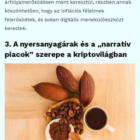
árfolyamerősödésen ment keresztül, részben annak
köszönhetően, hogy az inflációs félelmek
felerősödtek, és sokan digitális menekülőeszközt
kerestek.
3. A nyersanyagárak és a „narratív
piacok” szerepe a kriptovilágban