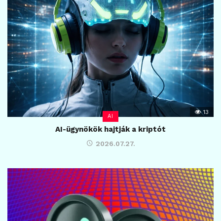
13
AI
AI-ügynökök hajtják a kriptót
2026.07.27.