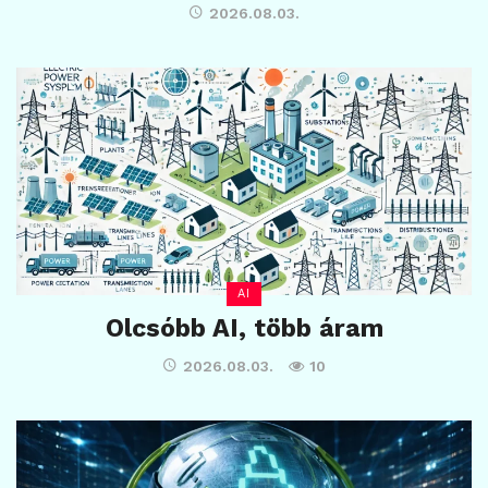
2026.08.03.
AI
Olcsóbb AI, több áram
2026.08.03.
10