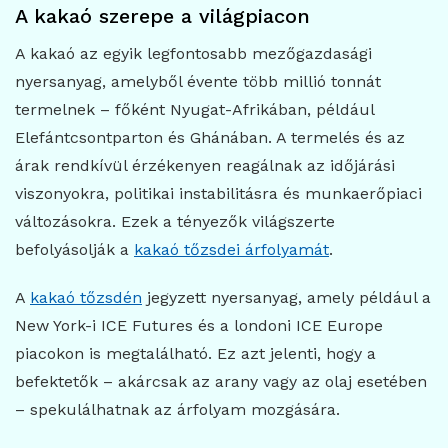
A kakaó szerepe a világpiacon
A kakaó az egyik legfontosabb mezőgazdasági
nyersanyag, amelyből évente több millió tonnát
termelnek – főként Nyugat-Afrikában, például
Elefántcsontparton és Ghánában. A termelés és az
árak rendkívül érzékenyen reagálnak az időjárási
viszonyokra, politikai instabilitásra és munkaerőpiaci
változásokra. Ezek a tényezők világszerte
befolyásolják a
kakaó tőzsdei árfolyamát
.
A
kakaó tőzsdén
jegyzett nyersanyag, amely például a
New York-i ICE Futures és a londoni ICE Europe
piacokon is megtalálható. Ez azt jelenti, hogy a
befektetők – akárcsak az arany vagy az olaj esetében
– spekulálhatnak az árfolyam mozgására.