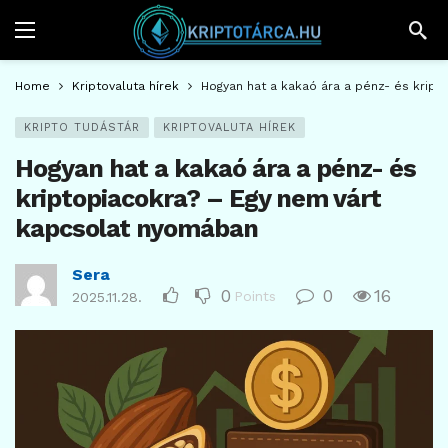
Home
Kriptovaluta hírek
Hogyan hat a kakaó ára a pénz- és krip
KRIPTO TUDÁSTÁR
KRIPTOVALUTA HÍREK
Hogyan hat a kakaó ára a pénz- és
kriptopiacokra? – Egy nem várt
kapcsolat nyomában
Sera
0
0
16
Points
2025.11.28.