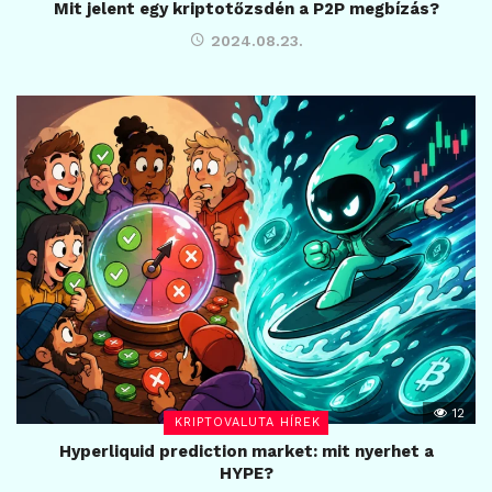
Mit jelent egy kriptotőzsdén a P2P megbízás?
2024.08.23.
12
KRIPTOVALUTA HÍREK
Hyperliquid prediction market: mit nyerhet a
HYPE?