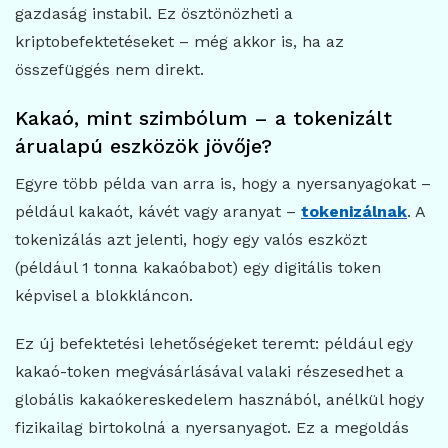
gazdaság instabil. Ez ösztönözheti a
kriptobefektetéseket – még akkor is, ha az
összefüggés nem direkt.
Kakaó, mint szimbólum – a tokenizált
árualapú eszközök jövője?
Egyre több példa van arra is, hogy a nyersanyagokat –
például kakaót, kávét vagy aranyat –
tokenizálnak
. A
tokenizálás azt jelenti, hogy egy valós eszközt
(például 1 tonna kakaóbabot) egy digitális token
képvisel a blokkláncon.
Ez új befektetési lehetőségeket teremt: például egy
kakaó-token megvásárlásával valaki részesedhet a
globális kakaókereskedelem hasznából, anélkül hogy
fizikailag birtokolná a nyersanyagot. Ez a megoldás