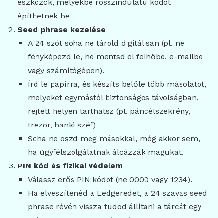
eszközök, melyekbe rosszindulatú kódot
építhetnek be.
Seed phrase kezelése
A 24 szót soha ne tárold digitálisan (pl. ne
fényképezd le, ne mentsd el felhőbe, e-mailbe
vagy számítógépen).
Írd le papírra, és készíts belőle több másolatot,
melyeket egymástól biztonságos távolságban,
rejtett helyen tarthatsz (pl. páncélszekrény,
trezor, banki széf).
Soha ne oszd meg másokkal, még akkor sem,
ha ügyfélszolgálatnak álcázzák magukat.
PIN kód és fizikai védelem
Válassz erős PIN kódot (ne 0000 vagy 1234).
Ha elveszítenéd a Ledgeredet, a 24 szavas seed
phrase révén vissza tudod állítani a tárcát egy