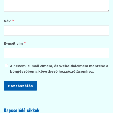
*
Név
*
E-mail cím
A nevem, e-mail címem, és weboldalcímem mentése a
böngészőben a következő hozzászólásomhoz.
Kapcsolódó cikkek