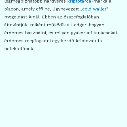
legmegbízhatóbb hardveres
kriptotárca
-márka a
piacon, amely offline, úgynevezett „
cold wallet
”
megoldást kínál. Ebben az összefoglalóban
áttekintjük, miként működik a Ledger, hogyan
érdemes használni, és milyen gyakorlati tanácsokat
érdemes megfogadni egy kezdő kriptovaluta-
befektetőnek.