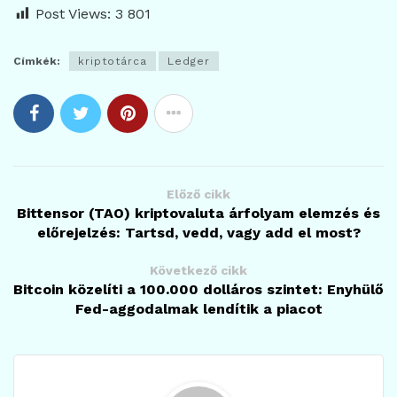
Post Views:
3 801
Címkék:
kriptotárca
Ledger
Előző cikk
Bittensor (TAO) kriptovaluta árfolyam elemzés és
előrejelzés: Tartsd, vedd, vagy add el most?
Következő cikk
Bitcoin közelíti a 100.000 dolláros szintet: Enyhülő
Fed-aggodalmak lendítik a piacot