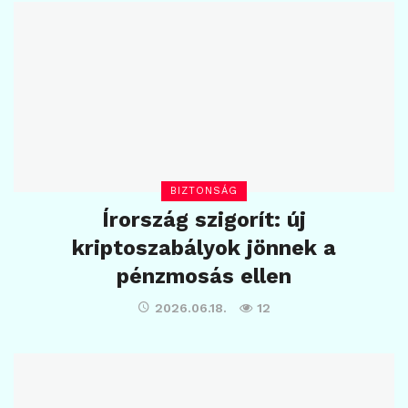
BIZTONSÁG
Írország szigorít: új
kriptoszabályok jönnek a
pénzmosás ellen
2026.06.18.
12