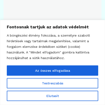
Fontosnak tartjuk az adatok védelmét
A böngészési élmény fokozása, a személyre szabott
hirdetések vagy tartalmak megjelenítése, valamint a
forgalom elemzése érdekében sütiket (cookie)
használunk. A "Mindet elfogadom" gombra kattintva
794
KRIPTOTÁRCA
hozzájárulhat a sütik használatához.
Kriptovaluta pénztárca címe alapján meg lehet
állapítani, hogy milyen tárcát használ a
Az összes elfogadása
tulajdonosa?
2025.01.05.
Testreszabás
Elutasít