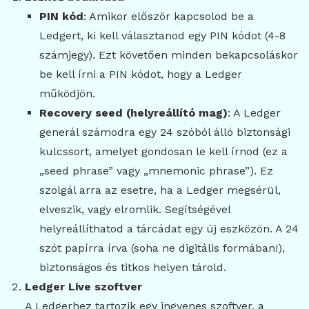
PIN kód
: Amikor először kapcsolod be a
Ledgert, ki kell választanod egy PIN kódot (4-8
számjegy). Ezt követően minden bekapcsoláskor
be kell írni a PIN kódot, hogy a Ledger
működjön.
Recovery seed (helyreállító mag)
: A Ledger
generál számodra egy 24 szóból álló biztonsági
kulcssort, amelyet gondosan le kell írnod (ez a
„seed phrase” vagy „mnemonic phrase”). Ez
szolgál arra az esetre, ha a Ledger megsérül,
elveszik, vagy elromlik. Segítségével
helyreállíthatod a tárcádat egy új eszközön. A 24
szót papírra írva (soha ne digitális formában!),
biztonságos és titkos helyen tárold.
Ledger Live szoftver
A Ledgerhez tartozik egy ingyenes szoftver, a