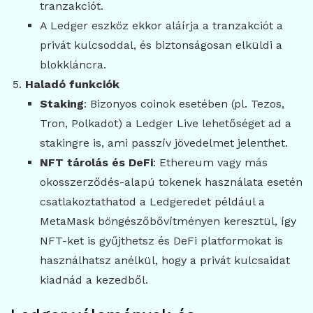
tranzakciót.
A Ledger eszköz ekkor aláírja a tranzakciót a
privát kulcsoddal, és biztonságosan elküldi a
blokkláncra.
Haladó funkciók
Staking
: Bizonyos coinok esetében (pl. Tezos,
Tron, Polkadot) a Ledger Live lehetőséget ad a
stakingre is, ami passzív jövedelmet jelenthet.
NFT tárolás és DeFi
: Ethereum vagy más
okosszerződés-alapú tokenek használata esetén
csatlakoztathatod a Ledgeredet például a
MetaMask böngészőbővítményen keresztül, így
NFT-ket is gyűjthetsz és DeFi platformokat is
használhatsz anélkül, hogy a privát kulcsaidat
kiadnád a kezedből.