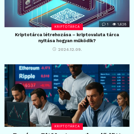
1
1,628
KRIPTOTÁRCA
Kriptotárca létrehozása – kriptovaluta tárca
nyitása hogyan működik?
2024.12.09.
KRIPTOTÁRCA