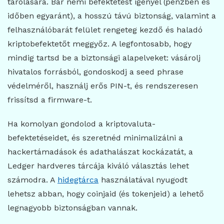
tárolására. Bár némi befektetést igényel (pénzben és
időben egyaránt), a hosszú távú biztonság, valamint a
felhasználóbarát felület rengeteg kezdő és haladó
kriptobefektetőt meggyőz. A legfontosabb, hogy
mindig tartsd be a biztonsági alapelveket: vásárolj
hivatalos forrásból, gondoskodj a seed phrase
védelméről, használj erős PIN-t, és rendszeresen
frissítsd a firmware-t.
Ha komolyan gondolod a kriptovaluta-
befektetéseidet, és szeretnéd minimalizálni a
hackertámadások és adathalászat kockázatát, a
Ledger hardveres tárcája kiváló választás lehet
számodra. A
hidegtárca
használatával nyugodt
lehetsz abban, hogy coinjaid (és tokenjeid) a lehető
legnagyobb biztonságban vannak.