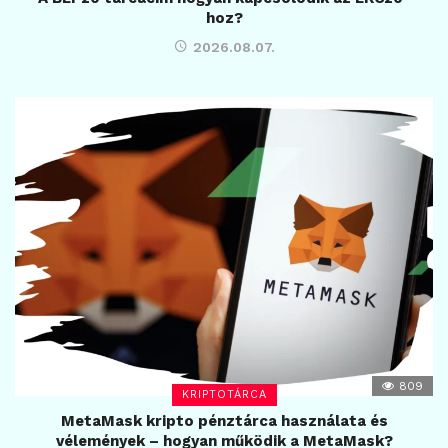
hoz?
2026.08.07.
809
KRIPTOTÁRCA
MetaMask kripto pénztárca használata és
vélemények – hogyan működik a MetaMask?