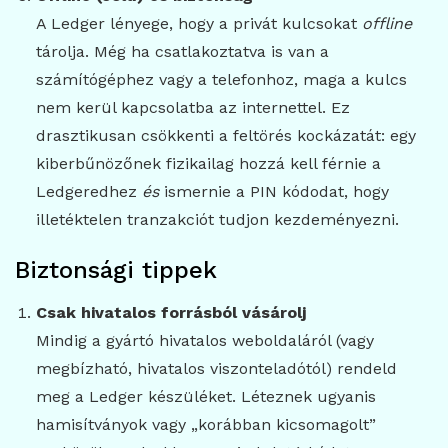
A Ledger lényege, hogy a privát kulcsokat
offline
tárolja. Még ha csatlakoztatva is van a
számítógéphez vagy a telefonhoz, maga a kulcs
nem kerül kapcsolatba az internettel. Ez
drasztikusan csökkenti a feltörés kockázatát: egy
kiberbűnözőnek fizikailag hozzá kell férnie a
Ledgeredhez
és
ismernie a PIN kódodat, hogy
illetéktelen tranzakciót tudjon kezdeményezni.
Biztonsági tippek
Csak hivatalos forrásból vásárolj
Mindig a gyártó hivatalos weboldaláról (vagy
megbízható, hivatalos viszonteladótól) rendeld
meg a Ledger készüléket. Léteznek ugyanis
hamisítványok vagy „korábban kicsomagolt”