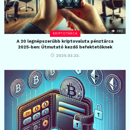
392
KRIPTOTÁRCA
A 20 legnépszerűbb kriptovaluta pénztárca
2025-ben: Útmutató kezdő befektetőknek
2025.03.23.