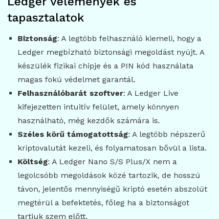
Ledger vélemények és
tapasztalatok
Biztonság
: A legtöbb felhasználó kiemeli, hogy a
Ledger megbízható biztonsági megoldást nyújt. A
készülék fizikai chipje és a PIN kód használata
magas fokú védelmet garantál.
Felhasználóbarát szoftver
: A Ledger Live
kifejezetten intuitív felület, amely könnyen
használható, még kezdők számára is.
Széles körű támogatottság
: A legtöbb népszerű
kriptovalutát kezeli, és folyamatosan bővül a lista.
Költség
: A Ledger Nano S/S Plus/X nem a
legolcsóbb megoldások közé tartozik, de hosszú
távon, jelentős mennyiségű kriptó esetén abszolút
megtérül a befektetés, főleg ha a biztonságot
tartjuk szem előtt.