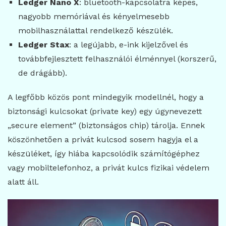
Ledger Nano X
: bluetooth-kapcsolatra képes,
nagyobb memóriával és kényelmesebb
mobilhasználattal rendelkező készülék.
Ledger Stax
: a legújabb, e-ink kijelzővel és
továbbfejlesztett felhasználói élménnyel (korszerű,
de drágább).
A legfőbb közös pont mindegyik modellnél, hogy a
biztonsági kulcsokat (private key) egy úgynevezett
„secure element” (biztonságos chip) tárolja. Ennek
köszönhetően a privát kulcsod sosem hagyja el a
készüléket, így hiába kapcsolódik számítógéphez
vagy mobiltelefonhoz, a privát kulcs fizikai védelem
alatt áll.