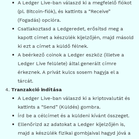
A Ledger Live-ban válaszd ki a megfelelő fiókot
(pl. Bitcoin-fiók), és kattints a “Receive”
(Fogadás) opcióra.
Csatlakoztasd a Ledgeredet, erősítsd meg a
kapott címet a készülék kijelzőjén, majd másold
ki ezt a címet a küldő félnek.
A beérkező coinok a Ledger eszköz (illetve a
Ledger Live felülete) által generált címre
érkeznek. A privát kulcs sosem hagyja el a
tárcát.
Tranzakció indítása
A Ledger Live-ban válaszd ki a kriptovalutát és
kattints a “Send” (Küldés) gombra.
Írd be a célcímet és a küldeni kívánt összeget.
Ellenőrizd az adatokat a Ledger kijelzőjén is,
majd a készülék fizikai gombjaival hagyd jóvá a