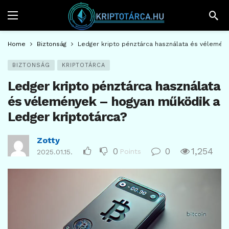
Home
Biztonság
Ledger kripto pénztárca használata és vélemény
BIZTONSÁG
KRIPTOTÁRCA
Ledger kripto pénztárca használata
és vélemények – hogyan működik a
Ledger kriptotárca?
Zotty
0
0
1,254
Points
2025.01.15.