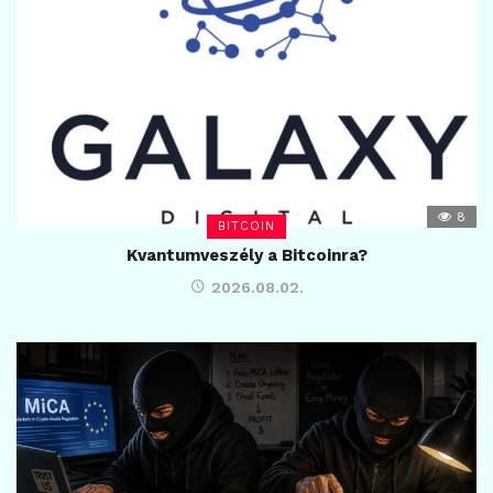
8
BITCOIN
Kvantumveszély a Bitcoinra?
2026.08.02.