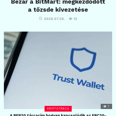
Bezár a BitMart: megkezdődött
a tőzsde kivezetése
2026.07.26.
13
7
KRIPTOTÁRCA
A BEP20 tárcacím hogyan kapcsolódik az ERC20-