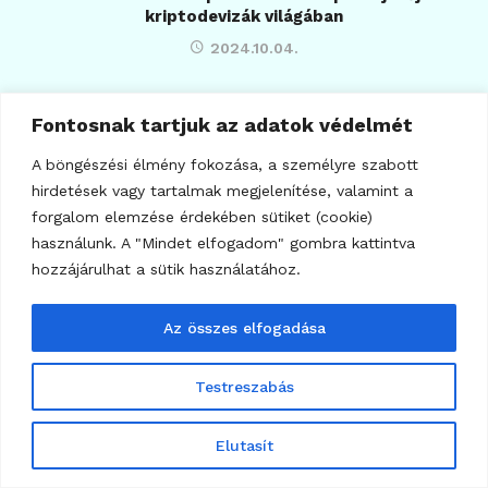
kriptodevizák világában
2024.10.04.
Fontosnak tartjuk az adatok védelmét
A böngészési élmény fokozása, a személyre szabott
hirdetések vagy tartalmak megjelenítése, valamint a
forgalom elemzése érdekében sütiket (cookie)
használunk. A "Mindet elfogadom" gombra kattintva
hozzájárulhat a sütik használatához.
Az összes elfogadása
Testreszabás
59
KRIPTO TUDÁSTÁR
Elutasít
Halving ciklus: A Bitcoin gazdasági motorja és a
kriptovaluta piac rejtett ritmusa