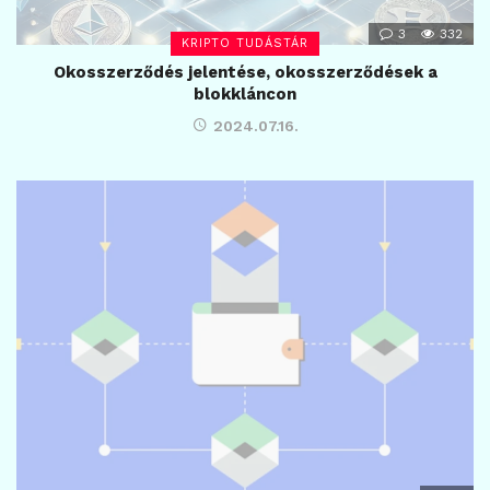
3
332
KRIPTO TUDÁSTÁR
Okosszerződés jelentése, okosszerződések a
blokkláncon
2024.07.16.