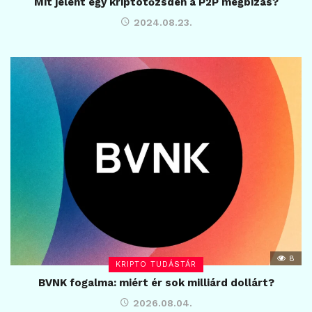
Mit jelent egy kriptotőzsdén a P2P megbízás?
2024.08.23.
8
KRIPTO TUDÁSTÁR
BVNK fogalma: miért ér sok milliárd dollárt?
2026.08.04.