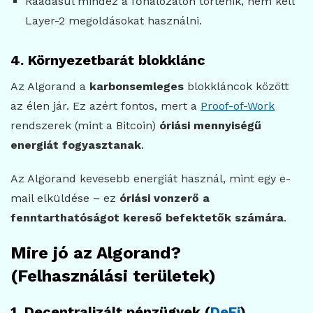
Ráadásul mindez a főhálózaton történik, nem kell
Layer-2 megoldásokat használni.
4. Környezetbarát blokklánc
Az Algorand a
karbonsemleges
blokkláncok között
az élen jár. Ez azért fontos, mert a
Proof-of-Work
rendszerek (mint a Bitcoin)
óriási mennyiségű
energiát fogyasztanak
.
Az Algorand kevesebb energiát használ, mint egy e-
mail elküldése – ez
óriási vonzerő a
fenntarthatóságot kereső befektetők számára
.
Mire jó az Algorand?
(Felhasználási területek)
1. Decentralizált pénzügyek (
DeFi
)