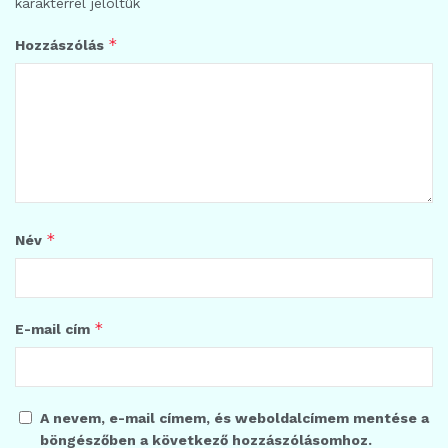
karakterrel jelöltük
*
Hozzászólás
*
Név
*
E-mail cím
A nevem, e-mail címem, és weboldalcímem mentése a
böngészőben a következő hozzászólásomhoz.