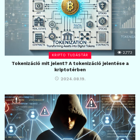
2,773
KRIPTO TUDÁSTÁR
Tokenizáció mit jelent? A tokenizáció jelentése a
kriptotérben
2024.08.19.