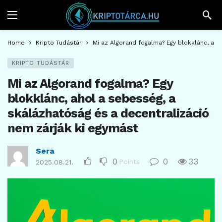
Home
Kripto Tudástár
Mi az Algorand fogalma? Egy blokklánc, aho
KRIPTO TUDÁSTÁR
Mi az Algorand fogalma? Egy
blokklánc, ahol a sebesség, a
skálázhatóság és a decentralizáció
nem zárják ki egymást
Sera
0
0
33
Points
2025.08.21.