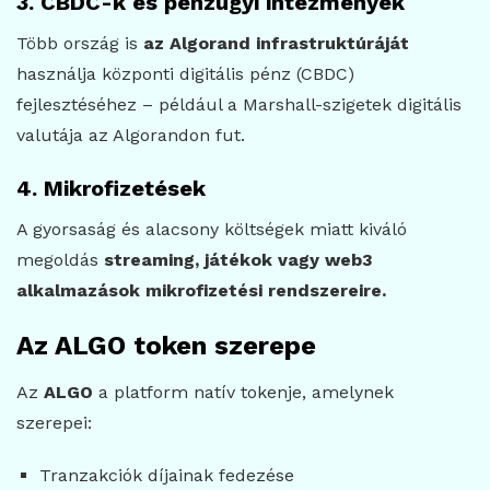
3. CBDC-k és pénzügyi intézmények
Több ország is
az Algorand infrastruktúráját
használja központi digitális pénz (CBDC)
fejlesztéséhez – például a Marshall-szigetek digitális
valutája az Algorandon fut.
4. Mikrofizetések
A gyorsaság és alacsony költségek miatt kiváló
megoldás
streaming, játékok vagy web3
alkalmazások mikrofizetési rendszereire.
Az ALGO token szerepe
Az
ALGO
a platform natív tokenje, amelynek
szerepei:
Tranzakciók díjainak fedezése