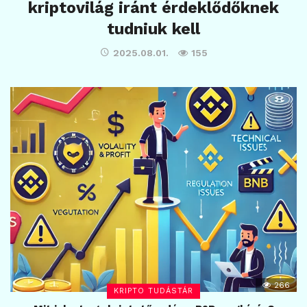
kriptovilág iránt érdeklődőknek
tudniuk kell
2025.08.01.
155
266
KRIPTO TUDÁSTÁR