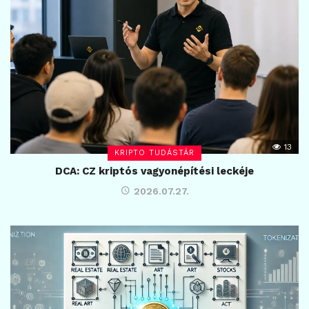
13
KRIPTO TUDÁSTÁR
DCA: CZ kriptós vagyonépítési leckéje
2026.07.27.