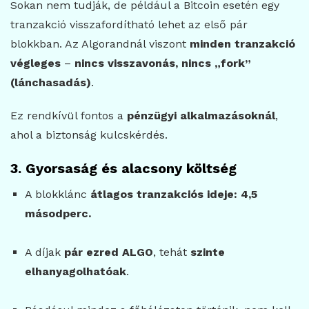
Sokan nem tudják, de például a Bitcoin esetén egy
tranzakció visszafordítható lehet az első pár
blokkban. Az Algorandnál viszont
minden tranzakció
végleges
–
nincs visszavonás, nincs „fork”
(lánchasadás)
.
Ez rendkívül fontos a
pénzügyi alkalmazásoknál
,
ahol a biztonság kulcskérdés.
3. Gyorsaság és alacsony költség
A blokklánc
átlagos tranzakciós ideje: 4,5
másodperc.
A díjak
pár ezred ALGO
, tehát
szinte
elhanyagolhatóak
.