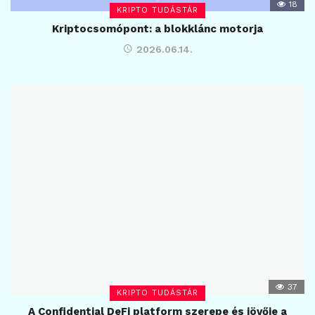
18
KRIPTO TUDÁSTÁR
Kriptocsomópont: a blokklánc motorja
2026.06.14.
37
KRIPTO TUDÁSTÁR
A Confidential DeFi platform szerepe és jövője a