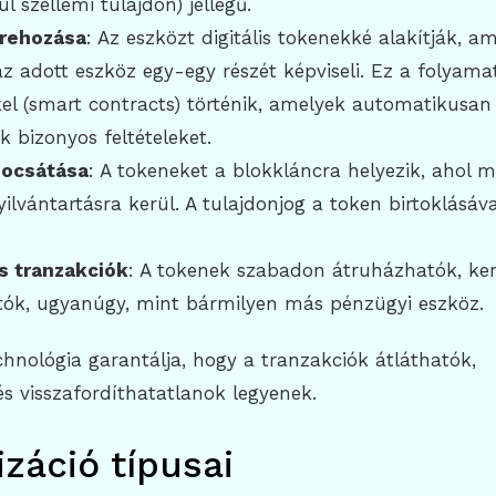
ul szellemi tulajdon) jellegű.
trehozása
: Az eszközt digitális tokenekké alakítják, a
z adott eszköz egy-egy részét képviseli. Ez a folyamat
el (smart contracts) történik, amelyek automatikusan
k bizonyos feltételeket.
bocsátása
: A tokeneket a blokkláncra helyezik, ahol 
ilvántartásra kerül. A tulajdonjog a token birtoklásáva
s tranzakciók
: A tokenek szabadon átruházhatók, ke
tók, ugyanúgy, mint bármilyen más pénzügyi eszköz.
hnológia garantálja, hogy a tranzakciók átláthatók,
s visszafordíthatatlanok legyenek.
izáció típusai