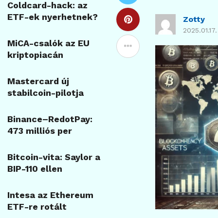
Coldcard-hack: az
ETF-ek nyerhetnek?
Zotty
2025.01.17.
MiCA-csalók az EU
kriptopiacán
Mastercard új
stabilcoin-pilotja
Binance–RedotPay:
473 milliós per
Bitcoin-vita: Saylor a
BIP-110 ellen
Intesa az Ethereum
ETF-re rotált