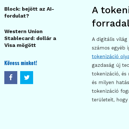
A tokeni
Block: bejött az AI-
fordulat?
forrada
Western Union
Stablecard: dollár a
A digitális vil
Visa mögött
számos egyéb i
tokenizáció ol
Kövess minket!
gazdaság új tec
tokenizáció, é
és milyen hatás
tokenizáció fo
területeit, hog