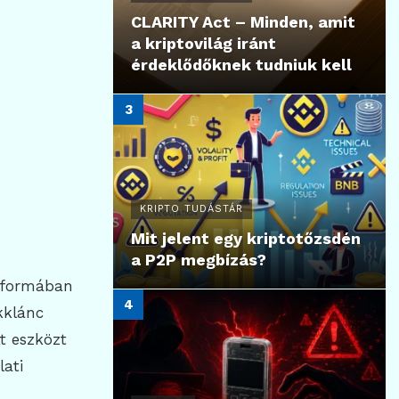
CLARITY Act – Minden, amit
a kriptovilág iránt
érdeklődőknek tudniuk kell
KRIPTO TUDÁSTÁR
Mit jelent egy kriptotőzsdén
a P2P megbízás?
s formában
kklánc
t eszközt
lati