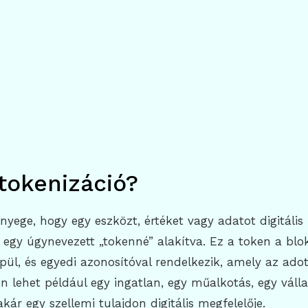
 tokenizáció?
ényege, hogy egy eszközt, értéket vagy adatot digitáli
 egy úgynevezett „tokenné” alakítva. Ez a token a blo
pül, és egyedi azonosítóval rendelkezik, amely az adot
en lehet például egy ingatlan, egy műalkotás, egy válla
kár egy szellemi tulajdon digitális megfelelője.