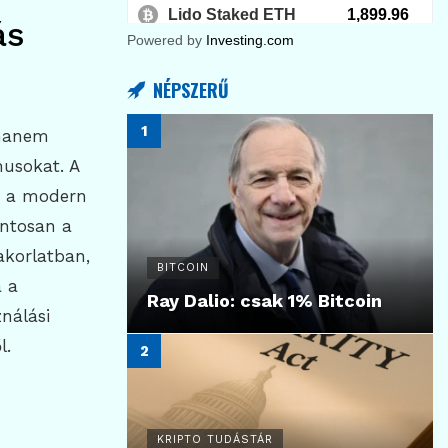
ás
Powered by
Investing.com
NÉPSZERŰ
 hanem
usokat. A
r a modern
ontosan a
akorlatban,
BITCOIN
a a
Ray Dalio: csak 1% Bitcoin
nálási
l.
KRIPTO TUDÁSTÁR