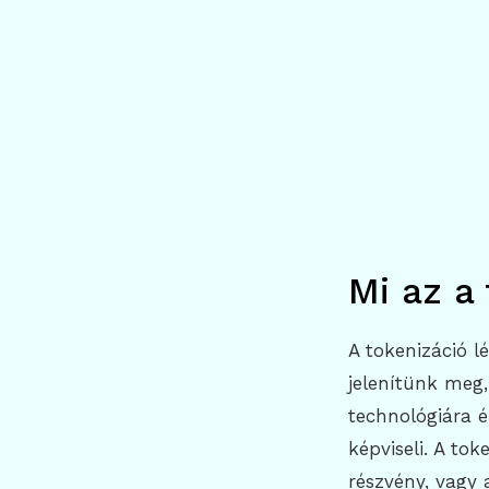
Mi az a
A tokenizáció l
jelenítünk meg,
technológiára é
képviseli. A tok
részvény, vagy a