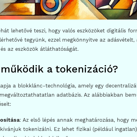
ehát lehetővé teszi, hogy valós eszközöket digitális fo
lérhetővé tegyünk, ezzel megkönnyítve az adásvételt, 
 és az eszközök átláthatóságát.
működik a tokenizáció?
lapja a blokklánc-technológia, amely egy decentralizál
 megváltoztathatatlan adatbázis. Az alábbiakban bem
seit:
osítása
: Az első lépés annak meghatározása, hogy m
kívánjuk tokenizálni. Ez lehet fizikai (például ingatla