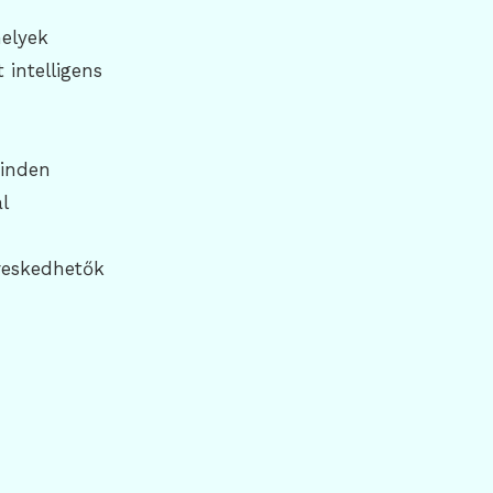
melyek
 intelligens
minden
l
reskedhetők