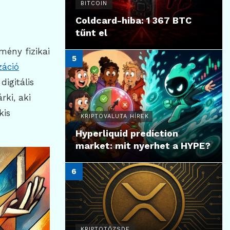
BITCOIN
Coldcard-hiba: 1 367 BTC
tűnt el
mény fizikai
záció
igitális
rki, aki
kis
KRIPTOVALUTA HÍREK
Hyperliquid prediction
market: mit nyerhet a HYPE?
KRIPTOTŐZSDE