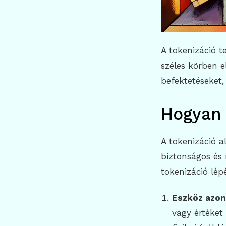
A tokenizáció t
széles körben e
befektetéseket,
Hogyan 
A tokenizáció a
biztonságos és
tokenizáció lépé
Eszköz azon
vagy értéket 