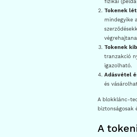
fizikai (példá
Tokenek lé
mindegyike a
szerződésekk
végrehajtana
Tokenek ki
tranzakció ny
igazolható.
Adásvétel é
és vásárolha
A blokklánc-tec
biztonságosak é
A token