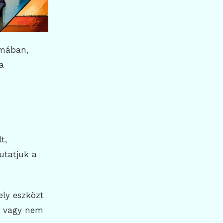
rmában,
a
t,
utatjuk a
ely eszközt
n) vagy nem