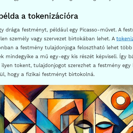
példa a tokenizációra
gy drága festményt, például egy Picasso-művet. A fest
len személy vagy szervezet birtokában lehet. A
tokeni
onban a festmény tulajdonjoga felosztható lehet több d
k mindegyike a mű egy-egy kis részét képviseli. Így bá
ilyen tokent, tulajdonjogot szerezhet a festmény egy 
ül, hogy a fizikai festményt birtokolná.