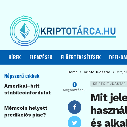
HÍREK
ELEMZÉSEK
ELŐÉRTÉKESÍTÉSEK
DEFI/GA
Home
Kripto Tudástár
Mit je
Népszerű cikkek
0
KRIPTO TUDÁSTÁR
Amerikai–brit
Megosztások:
stabilcoinfordulat
Mit jel
használ
Mémcoin helyett
predikciós piac?
és alka