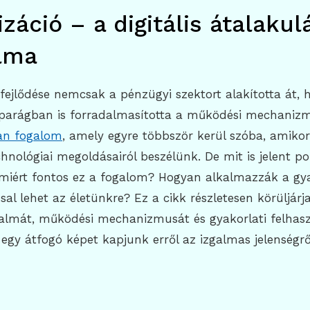
záció – a digitális átalakul
lma
ág fejlődése nemcsak a pénzügyi szektort alakította át,
parágban is forradalmasította a működési mechanizm
yan fogalom
, amely egyre többször kerül szóba, amiko
hnológiai megoldásairól beszélünk. De mit is jelent p
s miért fontos ez a fogalom? Hogyan alkalmazzák a gy
sal lehet az életünkre? Ez a cikk részletesen körüljárj
galmát, működési mechanizmusát és gyakorlati felhasz
y egy átfogó képet kapjunk erről az izgalmas jelenségrő