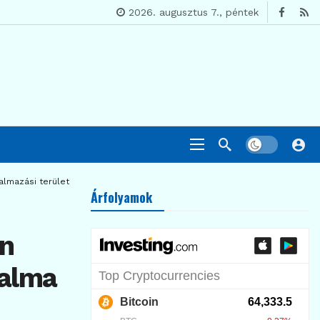
2026. augusztus 7., péntek
almazási területei
Árfolyamok
an
galma