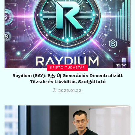
249
KRIPTO TUDÁSTÁR
Raydium (RAY): Egy Új Generációs Decentralizált
Tőzsde és Likviditás Szolgáltató
2025.01.22.