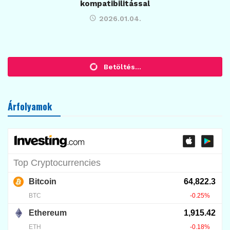
kompatibilitással
2026.01.04.
KRIPTO TUDÁSTÁR
Kriptocsomópont: a blokklánc
motorja
2026.06.14.
18