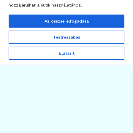
hozzájárulhat a sütik használatához.
Az összes elfogadása
Testreszabás
Elutasít
20
AI
AI Ügynök (AI Agent) fogalma és szerepe a
Web3-ban
2026.06.17.
Több cikk betöltése