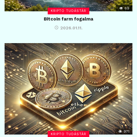
69
KRIPTO TUDÁSTÁR
Bitcoin farm fogalma
2026.01.11.
971
KRIPTO TUDÁSTÁR