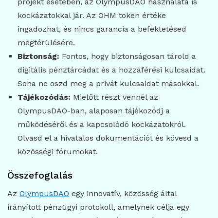
projekt esetében, az OlympusDAO használata is
kockázatokkal jár. Az OHM token értéke
ingadozhat, és nincs garancia a befektetésed
megtérülésére.
Biztonság:
Fontos, hogy biztonságosan tárold a
digitális pénztárcádat és a hozzáférési kulcsaidat.
Soha ne oszd meg a privát kulcsaidat másokkal.
Tájékozódás:
Mielőtt részt vennél az
OlympusDAO-ban, alaposan tájékozódj a
működéséről és a kapcsolódó kockázatokról.
Olvasd el a hivatalos dokumentációt és kövesd a
közösségi fórumokat.
Összefoglalás
Az
OlympusDAO
egy innovatív, közösség által
irányított pénzügyi protokoll, amelynek célja egy