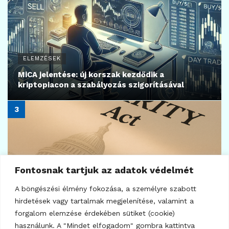
285
KRIPTO TUDÁSTÁR
Bitcoin fogalma, jelentése, értelmezése és a
bányászat működése
Fontosnak tartjuk az adatok védelmét
2025.03.18.
A böngészési élmény fokozása, a személyre szabott
hirdetések vagy tartalmak megjelenítése, valamint a
forgalom elemzése érdekében sütiket (cookie)
használunk. A "Mindet elfogadom" gombra kattintva