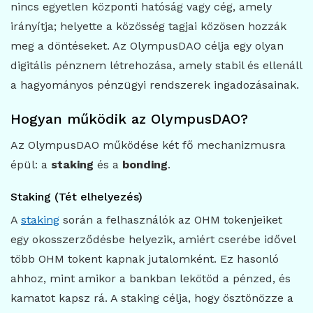
nincs egyetlen központi hatóság vagy cég, amely
irányítja; helyette a közösség tagjai közösen hozzák
meg a döntéseket. Az OlympusDAO célja egy olyan
digitális pénznem létrehozása, amely stabil és ellenáll
a hagyományos pénzügyi rendszerek ingadozásainak.
Hogyan működik az OlympusDAO?
Az OlympusDAO működése két fő mechanizmusra
épül: a
staking
és a
bonding
.
Staking (Tét elhelyezés)
A
staking
során a felhasználók az OHM tokenjeiket
egy okosszerződésbe helyezik, amiért cserébe idővel
több OHM tokent kapnak jutalomként. Ez hasonló
ahhoz, mint amikor a bankban lekötöd a pénzed, és
kamatot kapsz rá. A staking célja, hogy ösztönözze a