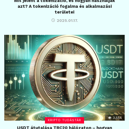
Mit jelent a tokenizáció, és hogyan használják
azt? A tokenizáció fogalma és alkalmazási
területei
2025.01.17.
3,554
KRIPTO TUDÁSTÁR
USDT átutalása TRC20 hálózaton – hogyan