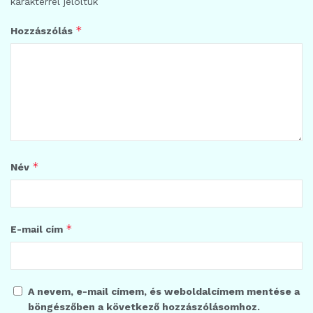
karakterrel jelöltük
*
Hozzászólás
*
Név
*
E-mail cím
A nevem, e-mail címem, és weboldalcímem mentése a
böngészőben a következő hozzászólásomhoz.