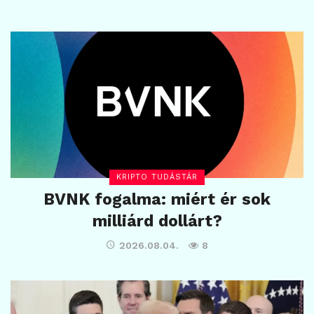
KRIPTO TUDÁSTÁR
BVNK fogalma: miért ér sok
milliárd dollárt?
2026.08.04.
8