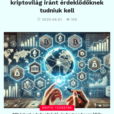
kriptovilág iránt érdeklődőknek
tudniuk kell
2025.08.01.
155
301
KRIPTO TUDÁSTÁR