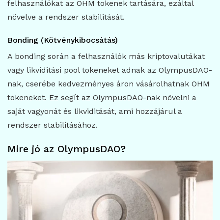
felhasználókat az OHM tokenek tartására, ezáltal
növelve a rendszer stabilitását.
Bonding (Kötvénykibocsátás)
A bonding során a felhasználók más kriptovalutákat
vagy likviditási pool tokeneket adnak az OlympusDAO-
nak, cserébe kedvezményes áron vásárolhatnak OHM
tokeneket. Ez segít az OlympusDAO-nak növelni a
saját vagyonát és likviditását, ami hozzájárul a
rendszer stabilitásához.
Mire jó az OlympusDAO?