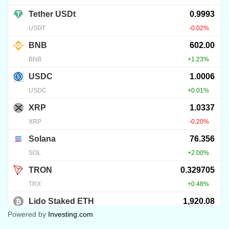
37
KRIPTO TUDÁSTÁR
A Confidential DeFi platform szerepe és jövője a
kriptodevizák világában
2024.10.04.