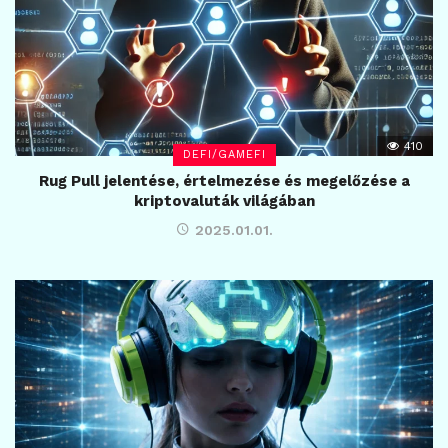
410
DEFI/GAMEFI
Rug Pull jelentése, értelmezése és megelőzése a
kriptovaluták világában
2025.01.01.