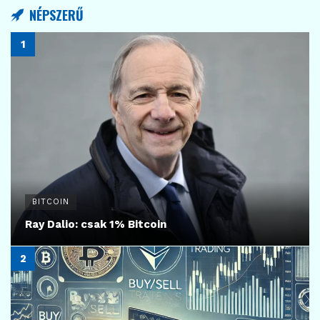
60
KRIPTO TUDÁSTÁR
Halving ciklus: A Bitcoin gazdasági motorja és a
kriptovaluta piac rejtett ritmusa
2025.12.22.