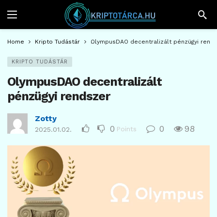
Home
Kripto Tudástár
OlympusDAO decentralizált pénzügyi rend
KRIPTO TUDÁSTÁR
OlympusDAO decentralizált
pénzügyi rendszer
Zotty
0
0
98
Points
2025.01.02.