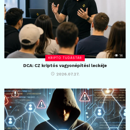
14
KRIPTO TUDÁSTÁR
DCA: CZ kriptós vagyonépítési leckéje
2026.07.27.