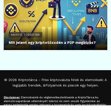
KRIPTO TUDÁSTÁR
Mit jelent egy kriptotőzsdén a P2P megbízás?
© 2026
Kriptotárca
- Friss kriptovaluta hírek és elemzések: A
legújabb trendek, árfolyamok és piacok egy helyen.
Disclaimer:
Elemzéseink és végkövetkeztetéseink a
KriptoTárca.hu
elemzőcsapatának véleményét tükrözi és nem veszik figyelembe az
egyes befektetők egyéni igényeit a hozamelvárás vagy kockázatvállalási
hajlandóság tekintetében. A megjelenített információk nem minősíthetők