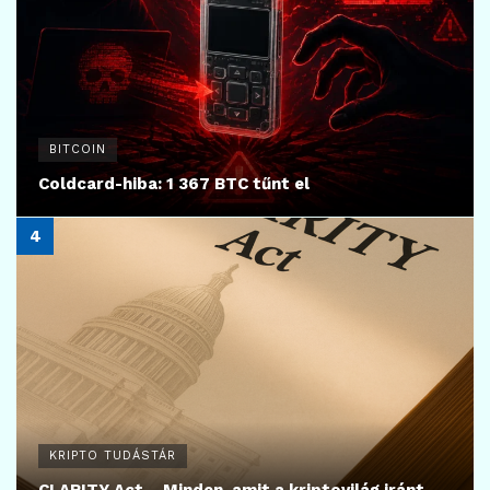
BITCOIN
Coldcard-hiba: 1 367 BTC tűnt el
KRIPTO TUDÁSTÁR
CLARITY Act – Minden, amit a kriptovilág iránt