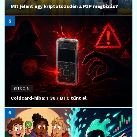
Mit jelent egy kriptotőzsdén a P2P megbízás?
BITCOIN
Coldcard-hiba: 1 367 BTC tűnt el