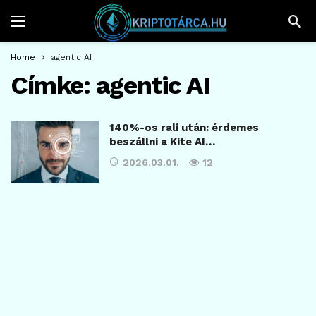
Home
agentic AI
Címke:
agentic AI
140%-os rali után: érdemes
beszállni a Kite AI…
2026.03.01.
12