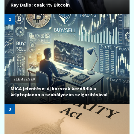
Ray Dalio: csak 1% Bitcoin
ELEMZÉSEK
MiCA jelentése: új korszak kezdődik a
kriptopiacon a szabályozás szigorításával