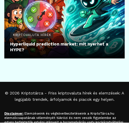
KRIPTOVALUTA HÍREK
Hyperliquid prediction market: mit nyerhet a
HYPE?
© 2026
Kriptotárca
- Friss kriptovaluta hírek és elemzések: A
legújabb trendek, árfolyamok és piacok egy helyen.
Disclaimer:
Elemzéseink és végkövetkeztetéseink a
KriptoTárca.hu
elemzőcsapatának véleményét tükrözi és nem veszik figyelembe az
egyes befektetők egyéni igényeit a hozamelvárás vagy kockázatvállalási
hajlandóság tekintetében. A megjelenített információk nem minősíthetők