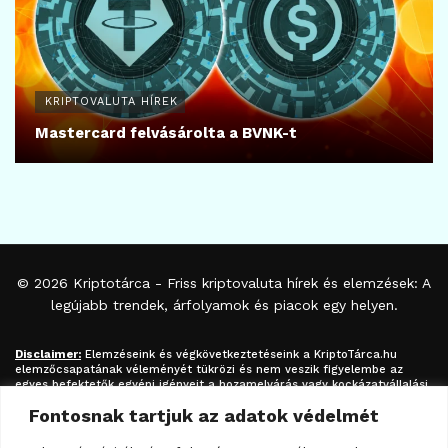
KRIPTOVALUTA HÍREK
Mastercard felvásárolta a BVNK-t
© 2026
Kriptotárca
- Friss kriptovaluta hírek és elemzések: A
legújabb trendek, árfolyamok és piacok egy helyen.
Disclaimer:
Elemzéseink és végkövetkeztetéseink a
KriptoTárca.hu
elemzőcsapatának véleményét tükrözi és nem veszik figyelembe az
egyes befektetők egyéni igényeit a hozamelvárás vagy kockázatvállalási
hajlandóság tekintetében. A megjelenített információk nem minősíthetők
Fontosnak tartjuk az adatok védelmét
befektetési tanácsadásnak, befektetési ajánlásnak, értékpapír /
kriptovaluta / token / ICO / cloud mining stb. jegyzésére / vételére /
eladására vonatkozó felhívásnak azok kizárólag tájékoztatásul