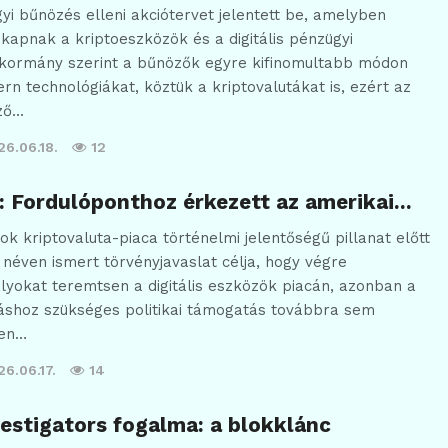
gyi bűnözés elleni akciótervet jelentett be, amelyben
 kapnak a kriptoeszközök és a digitális pénzügyi
A kormány szerint a bűnözők egyre kifinomultabb módon
rn technológiákat, köztük a kriptovalutákat is, ezért az
ző…
26.06.18.
12
: Fordulóponthoz érkezett az amerikai…
ok kriptovaluta-piaca történelmi jelentőségű pillanat előtt
 néven ismert törvényjavaslat célja, hogy végre
yokat teremtsen a digitális eszközök piacán, azonban a
áshoz szükséges politikai támogatás továbbra sem
ben…
6.06.17.
14
estigators fogalma: a blokklánc