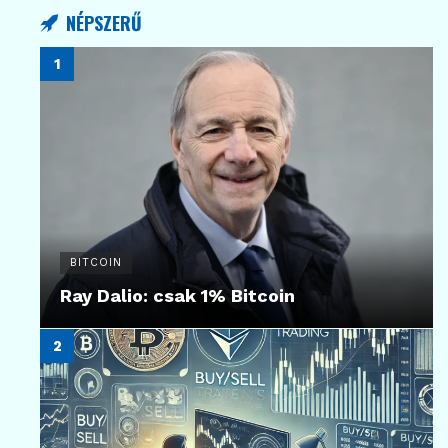
NÉPSZERŰ
BITCOIN
Ray Dalio: csak 1% Bitcoin