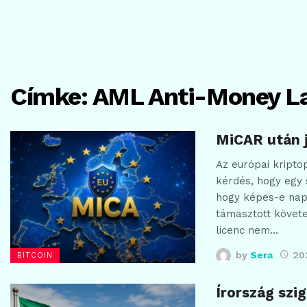
Címke:
AML Anti-Money L
MiCAR után j
Az európai kripto
kérdés, hogy egy
hogy képes-e nap
támasztott követe
licenc nem…
by
Sera
20
BITCOIN
Írország szi