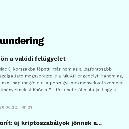
aundering
ön a valódi felügyelet
piac új korszakba lépett: már nem az a legfontosabb
 szolgáltató megszerezte-e a MiCAR-engedélyt, hanem az,
 mint nap megfelelni a pénzügyi intézményekkel szemben
lményeknek. A KuCoin EU története jól mutatja, hogy a
26.06.22.
21
gorít: új kriptoszabályok jönnek a…