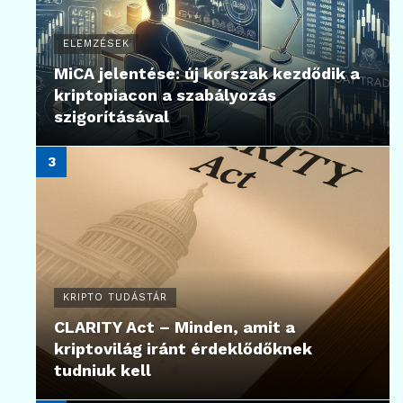
ELEMZÉSEK
MiCA jelentése: új korszak kezdődik a
kriptopiacon a szabályozás
szigorításával
KRIPTO TUDÁSTÁR
CLARITY Act – Minden, amit a
kriptovilág iránt érdeklődőknek
tudniuk kell