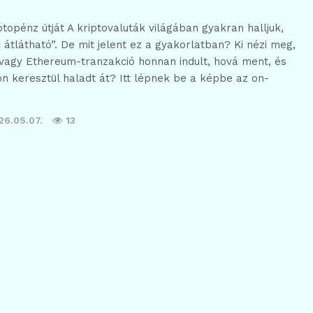
ptopénz útját A kriptovaluták világában gyakran halljuk,
 átlátható”. De mit jelent ez a gyakorlatban? Ki nézi meg,
 vagy Ethereum-tranzakció honnan indult, hová ment, és
n keresztül haladt át? Itt lépnek be a képbe az on-
26.05.07.
13