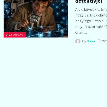
detektívjei
Akik követik a kri
hogy „a blokklánc
hogy egy Bitcoin-
milyen szereplőkö
chain…
BIZTONSÁG
by
Sera
20