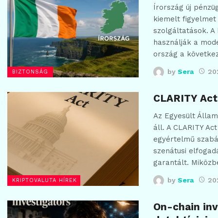
Írország új pénzü
kiemelt figyelmet
szolgáltatások. 
használják a mode
ország a követke
by
Sera
20
BIZTONSÁG
CLARITY Act
Az Egyesült Állam
áll. A CLARITY Act
egyértelmű szabál
szenátusi elfogad
garantált. Miköz
by
Sera
202
KRIPTOVALUTA HÍREK
On-chain inv