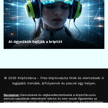
AI
AI-ügynökök hajtják a kriptót
© 2026
Kriptotárca
- Friss kriptovaluta hírek és elemzések: A
legújabb trendek, árfolyamok és piacok egy helyen.
Disclaimer:
Elemzéseink és végkövetkeztetéseink a
KriptoTárca.hu
elemzőcsapatának véleményét tükrözi és nem veszik figyelembe az
egyes befektetők egyéni igényeit a hozamelvárás vagy kockázatvállalási
hajlandóság tekintetében. A megjelenített információk nem minősíthetők