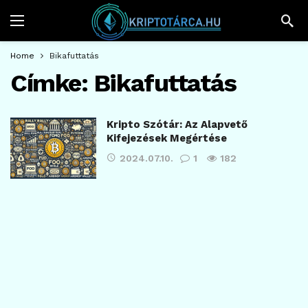
Home
Bikafuttatás
Címke:
Bikafuttatás
Kripto Szótár: Az Alapvető
Kifejezések Megértése
2024.07.10.
1
182