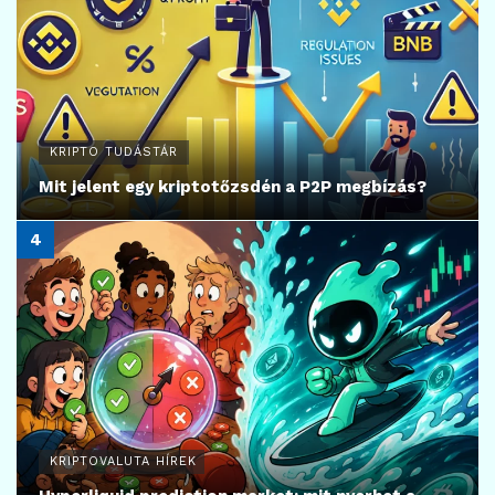
KRIPTO TUDÁSTÁR
Mit jelent egy kriptotőzsdén a P2P megbízás?
KRIPTOVALUTA HÍREK