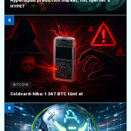
Hyperliquid prediction market: mit nyerhet a
HYPE?
BITCOIN
Coldcard-hiba: 1 367 BTC tűnt el